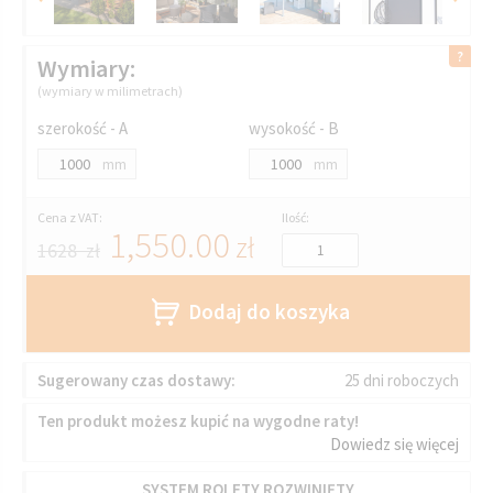
Wymiary:
(wymiary w milimetrach)
szerokość - A
wysokość - B
mm
mm
Cena z VAT:
Ilość:
1,550.00
zł
1628 zł
Dodaj do koszyka
Sugerowany czas dostawy:
25 dni roboczych
Ten produkt możesz kupić na wygodne raty!
Dowiedz się więcej
SYSTEM ROLETY ROZWINIĘTY