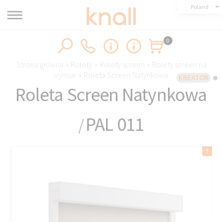
Poland
0
Strona główna
›
Rolety
›
Rolety screen
›
Rolety screen na
wymiar
›
Roleta Screen Natynkowa
KREATOR
Roleta Screen Natynkowa
PAL 011
/