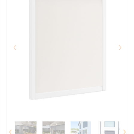
‹
›
‹
›