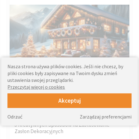
Nasza strona używa plików cookies. Jeśli nie chcesz, by
Święta to magiczny czas, kiedy każdy kąt naszego domu
pliki cookies były zapisywane na Twoim dysku zmień
może lśnić świątecznym blaskiem. Okna, jako wizytówki
ustawienia swojej przeglądarki.
naszych domów, odgrywają tu kluczową rolę. W...
Przeczytaj więcej o cookies
Więcej »
Akceptuj
Odrzuć
Zarządzaj preferencjami
Thursday, September 28, 2023
5 Kreatywnych Sposobów na Zastosowanie
Zasłon Dekoracyjnych