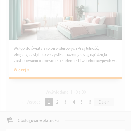
Wstęp do świata zasłon welurowych Przytulność,
elegancja, styl - to wszystko możemy osiągnąć dzięki
zastosowaniu odpowiednich elementów dekoracyjnych w...
Więcej »
Wyświetlane: 1 - 9 z 80
← Wstecz
1
2
3
4
5
6
Dalej ›
Obsługiwane płatności