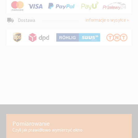
informacje o wysyłce »
Dostawa
Pomiarowanie
Czyli jak prawidłowo wymierzyć okno