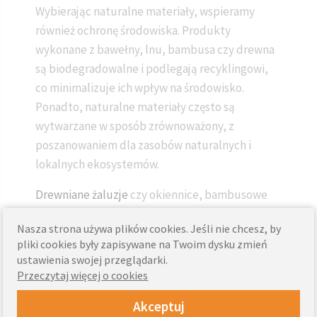
Wybierając naturalne materiały, wspieramy
również ochronę środowiska. Produkty
wykonane z bawełny, lnu, bambusa czy drewna
są biodegradowalne i podlegają recyklingowi,
co minimalizuje ich wpływ na środowisko.
Ponadto, naturalne materiały często są
wytwarzane w sposób zrównoważony, z
poszanowaniem dla zasobów naturalnych i
lokalnych ekosystemów.
Drewniane żaluzje
czy okiennice, bambusowe
rolety, lniane zasłony – każdy z tych wyborów
Nasza strona używa plików cookies. Jeśli nie chcesz, by
przyczynia się do zmniejszenia śladu węglowego
pliki cookies były zapisywane na Twoim dysku zmień
i promowania zrównoważonych praktyk. Warto
ustawienia swojej przeglądarki.
również zauważyć, że materiały naturalne są
Przeczytaj więcej o cookies
często produkowane lokalnie, co zmniejsza
Akceptuj
potrzebę transportu na długie odległości i