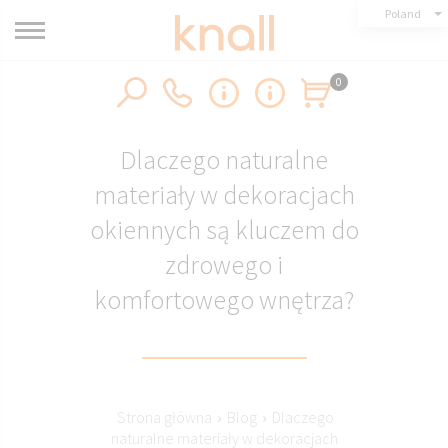
Poland
0
Dlaczego naturalne
materiały w dekoracjach
okiennych są kluczem do
zdrowego i
komfortowego wnętrza?
Strona główna
›
Blog
›
Dlaczego
naturalne materiały w dekoracjach