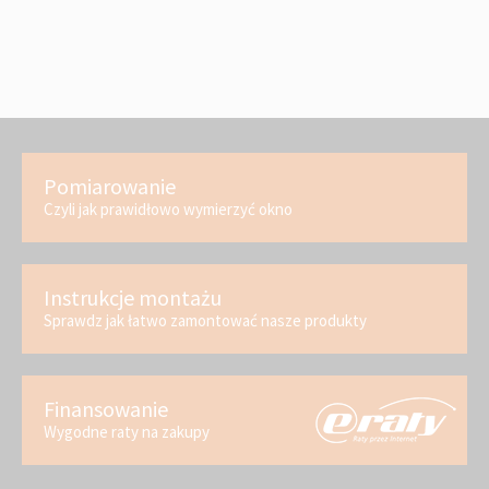
Pomiarowanie
Czyli jak prawidłowo wymierzyć okno
Instrukcje montażu
Sprawdz jak łatwo zamontować nasze produkty
Finansowanie
Wygodne raty na zakupy