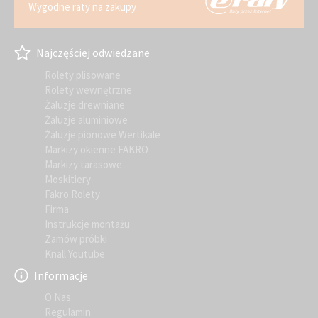
Wygodne raty na zakupy
Najczęściej odwiedzane
Rolety plisowane
Rolety wewnętrzne
Żaluzje drewniane
Żaluzje aluminiowe
Żaluzje pionowe Wertikale
Markizy okienne FAKRO
Markizy tarasowe
Moskitiery
Fakro Rolety
Firma
Instrukcje montażu
Zamów próbki
Knall Youtube
Informacje
O Nas
Regulamin