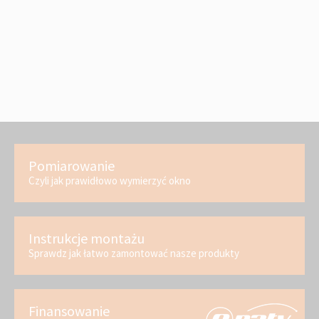
Pomiarowanie
Czyli jak prawidłowo wymierzyć okno
Instrukcje montażu
Sprawdz jak łatwo zamontować nasze produkty
Finansowanie