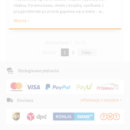
relaksu. Poranna kawa, chwila z książką, spotkanie z
przyjaciółmi lub po prostu gapienie się w niebo – w...
Więcej »
Wyświetlane: 1 - 9 z 10
← Wstecz
1
2
Dalej ›
Obsługiwane płatności
informacje o wysyłce »
Dostawa