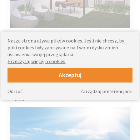
Przydomowe ogrody lub podmiejskie działki to miejsca, w
Nasza strona używa plików cookies. Jeśli nie chcesz, by
których latem przyjemnie płynie czas. Zieleń i słoneczna
pliki cookies były zapisywane na Twoim dysku zmień
pogoda sprzyjają odpoczynkowi. Jednak nie...
ustawienia swojej przeglądarki.
Więcej »
Przeczytaj więcej o cookies
Akceptuj
Tuesday, June 8, 2021
Odrzuć
Zarządzaj preferencjami
Ochrona przeciwsłoneczna – osłony zewnętrzne
knall