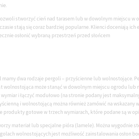
nie.
pozwoli stworzyć cień nad tarasem lub w dowolnym miejscu w o
asie stają się coraz bardziej popularne. Klienci doceniają ich 
ecznie osłonić wybraną przestrzeń przed słońcem
l mamy dwa rodzaje pergoli – przyścienne lub wolnostojące. P
ast wolnostojąca może stanąć w dowolnym miejscu ogrodu lub n
 wymiar i łączyć modułowo (na stronie podany jest maksymaln
yścienną i wolnostojącą można również zamówić na wskazany wy
e produkty gotowe w trzech wymiarach, które podane są w opi
orzy materiał lub specjalne pióra (lamele). Można wygodnie s
golach wolnostojących jest możliwość zainstalowania osłon bo