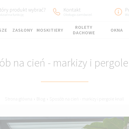
tóry produkt wybrać?
Kontakt
P
dział na funkcję
Obsługa zamówień
Wa
ROLETY
SZE
ZASŁONY
MOSKITIERY
OKNA
DACHOWE
b na cień - markizy i pergole
Strona główna
›
Blog
›
Sposób na cień - markizy i pergole knall