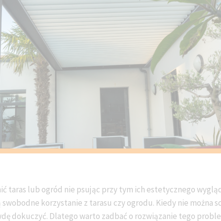
ić taras lub ogród nie psując przy tym ich estetycznego wyglą
 swobodne korzystanie z tarasu czy ogrodu. Kiedy nie można sc
wdę dokuczyć. Dlatego warto zadbać o rozwiązanie tego problem