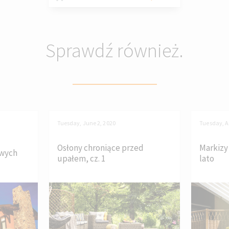
Sprawdź również.
Tuesday, June 2, 2020
Tuesday, Ap
Osłony chroniące przed
Markizy 
owych
upałem, cz. 1
lato