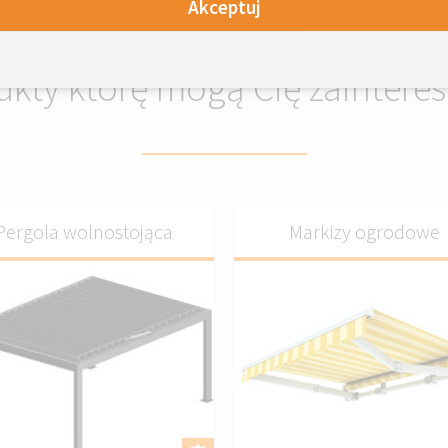
Akceptuj
ukty którę mogą Cię zaintere
Pergola wolnostojąca
Markizy ogrodowe