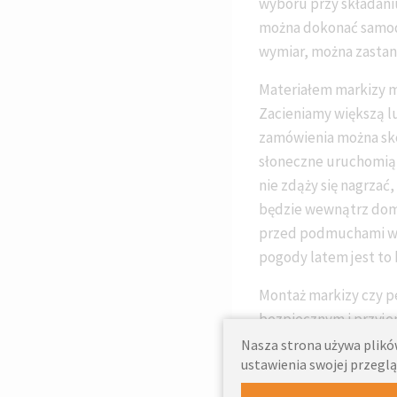
wyboru przy składani
można dokonać samodz
wymiar, można zastano
Materiałem markizy m
Zacieniamy większą lu
zamówienia można skor
słoneczne uruchomią 
nie zdąży się nagrzać
będzie wewnątrz domu
przed podmuchami wi
pogody latem jest to 
Montaż markizy czy pe
bezpiecznym i przyje
Nasza strona używa plików
ustawienia swojej przeglą