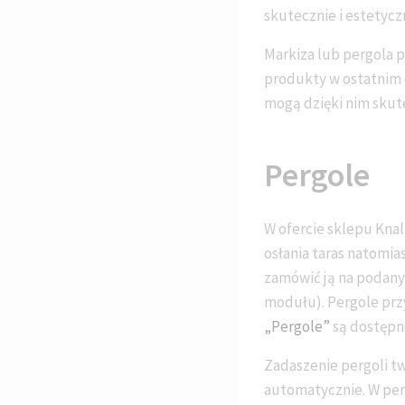
skutecznie i estetycz
Markiza lub pergola 
produkty w ostatnim cz
mogą dzięki nim skut
Pergole
W ofercie sklepu Knal
osłania taras natomi
zamówić ją na podany
modułu). Pergole prz
„Pergole”
są dostępn
Zadaszenie pergoli tw
automatycznie. W per