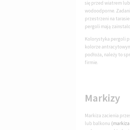
się przed wiatrem lub
wodoodporne. Zadanie
przestrzeni na tarasi
pergoli mają zainstal
Kolorystyka pergoli 
kolorze antracytowy
podłoża, należy to sp
firmie.
Markizy
Markiza zacienia prze
lub balkonu
(markiza