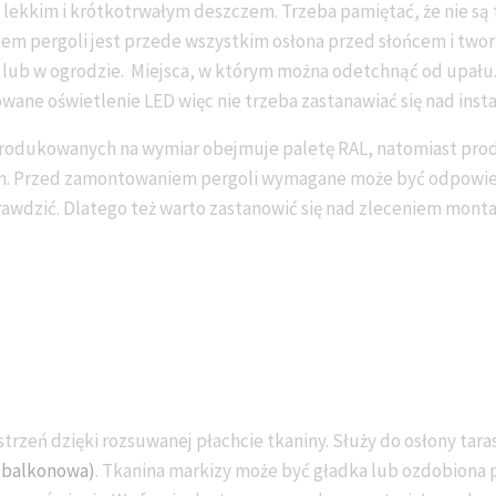
 lekkim i krótkotrwałym deszczem. Trzeba pamiętać, że nie są 
m pergoli jest przede wszystkim osłona przed słońcem i twor
e lub w ogrodzie. Miejsca, w którym można odetchnąć od upału
owane oświetlenie LED więc nie trzeba zastanawiać się nad insta
produkowanych na wymiar obejmuje paletę RAL, natomiast pro
m. Przed zamontowaniem pergoli wymagane może być odpowi
rawdzić. Dlatego też warto zastanowić się nad zleceniem monta
strzeń dzięki rozsuwanej płachcie tkaniny. Służy do osłony tar
 balkonowa)
. Tkanina markizy może być gładka lub ozdobiona 