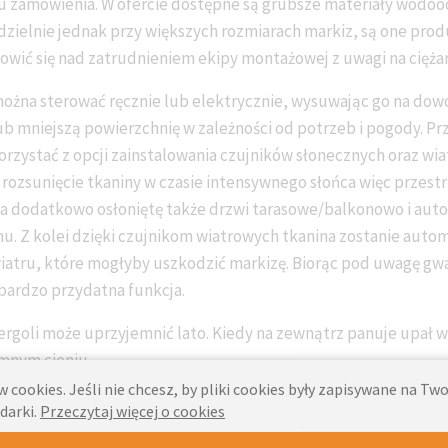
u zamówienia. W ofercie dostępne są grubsze materiały wodo
ielnie jednak przy większych rozmiarach markiz, są one pr
wić się nad zatrudnieniem ekipy montażowej z uwagi na ciężar
ożna sterować ręcznie lub elektrycznie, wysuwając go na dowo
b mniejszą powierzchnię w zależności od potrzeb i pogody. Pr
zystać z opcji zainstalowania czujników słonecznych oraz wia
rozsunięcie tkaniny w czasie intensywnego słońca więc przest
, a dodatkowo osłoniętę także drzwi tarasowe/balkonowo i aut
. Z kolei dzięki czujnikom wiatrowych tkanina zostanie auto
atru, które mogłyby uszkodzić markizę. Biorąc pod uwagę gw
bardzo przydatna funkcja.
rgoli może uprzyjemnić lato. Kiedy na zewnątrz panuje upał wa
mnym cieniu.
 cookies. Jeśli nie chcesz, by pliki cookies były zapisywane na T
Blog
darki.
Przeczytaj więcej o cookies