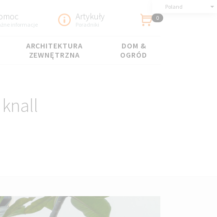
Poland
omoc
Artykuły
0
żne informacje
Poradniki
ARCHITEKTURA
DOM &
ZEWNĘTRZNA
OGRÓD
 knall