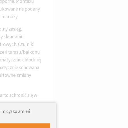
odporne. Montażu
odukowane na podany
 markizy.
lny zasięg.
zy składaniu
trowych. Czujniki
rzeń tarasu/balkonu
omatycznie chłodniej
matycznie schowana
ałtowne zmiany
rto schronić się w
woim dysku zmień