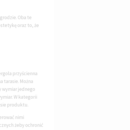
grodzie. Oba te
estetykę oraz to, że
ergola przyścienna
a tarasie. Można
y wymiar jednego
miar. W kategorii
sie produktu.
terować nimi
cznych żeby ochronić