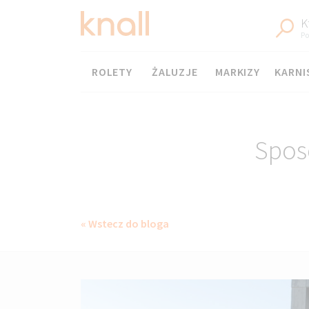
K
Po
Menu
ROLETY
ŻALUZJE
MARKIZY
KARNI
Sposó
« Wstecz do bloga