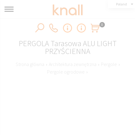
Poland
0
PERGOLA Tarasowa ALU LIGHT
PRZYŚCIENNA
Strona główna
›
Architektura zewnętrzna
›
Pergole
›
Pergole ogrodowe
›