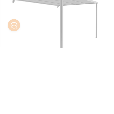
Dodatkowa przestrzeń
Dodatkowe zadaszenie tworzy tkanina ECO
Tkanina może być całkowicie zwinięta – produkt
zabezpieczony na wypadek gwałtownych zjawisk
atmosferycznych
Dodatkowa przestrzeń przy domu – zadaszenie na
wypadek upału lub opadów