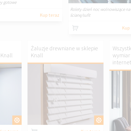
ny gotowe
Rolety dzień noc wolnowiszące na
Kup teraz
ścianę/sufit
Kup 
Żaluzje drewniane w sklepie
Wszystk
Knall
Knall
wymiar 
interne
TOSUJ
DOSTOSUJ