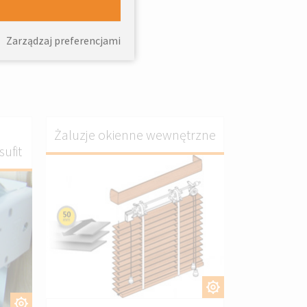
sować
Zarządzaj preferencjami
Żaluzje okienne wewnętrzne
ufit
DOSTOSUJ
J