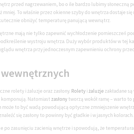
ętrz przed nagrzewaniem, bo o ile bardzo lubimy słoneczną p
 mniej. To właśnie przez okienne szyby do wnętrza dostaje się n
kutecznie obniżyć temperaturę panującą wewnątrz.
trzne mają nie tylko zapewnić wychłodzenie pomieszczeń pod
podkreślenie wystroju wnętrza. Duży wybór produktów w tej ka
wyglądu wnętrza przy jednoczesnym zapewnieniu ochrony prze
n wewnętrznych
zne rolety i żaluzje oraz zasłony.
Rolety
i
żaluzje
zakładane są 
nim komponują. Natomiast
zasłony
tworzą wokół ramę – warto to 
h może to być wadą powodującą optyczne zmniejszenie wnętrza
aleźć się zasłony to powinny być gładkie i w jasnych kolorach.
zje po zasunięciu zacienią wnętrze i spowodują, że temperatur