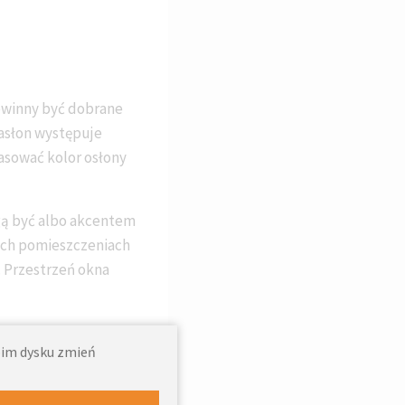
owinny być dobrane
zasłon występuje
asować kolor osłony
gą być albo akcentem
zych pomieszczeniach
. Przestrzeń okna
woim dysku zmień