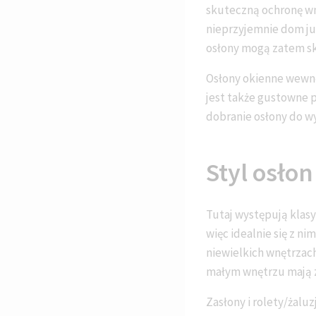
skuteczną ochronę wn
nieprzyjemnie dom już
osłony mogą zatem s
Osłony okienne wewnę
jest także gustowne 
dobranie osłony do 
Styl osło
Tutaj występują klasyc
więc idealnie się z 
niewielkich wnętrzac
małym wnętrzu mają zn
Zasłony i rolety/żalu