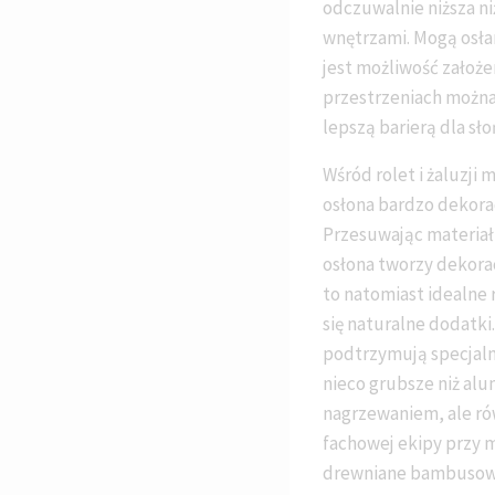
odczuwalnie niższa ni
wnętrzami. Mogą osła
jest możliwość założe
przestrzeniach można 
lepszą barierą dla sło
Wśród rolet i żaluzji
osłona bardzo dekorac
Przesuwając materiał 
osłona tworzy dekorac
to natomiast idealne
się naturalne dodatki.
podtrzymują specjalne
nieco grubsze niż al
nagrzewaniem, ale ró
fachowej ekipy przy m
drewniane bambusowe,