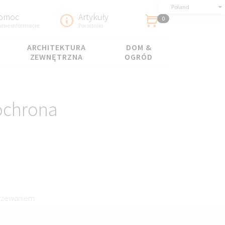
Poland
omoc
Artykuły
0
żne informacje
Poradniki
ARCHITEKTURA
DOM &
ZEWNĘTRZNA
OGRÓD
ochrona
grzewaniem