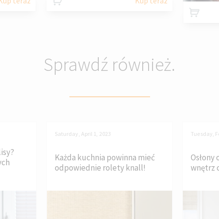
Kup teraz
Kup teraz
Sprawdź również.
Saturday, April 1, 2023
Tuesday, F
isy?
Każda kuchnia powinna mieć
Osłony 
ych
odpowiednie rolety knall!
wnętrz c