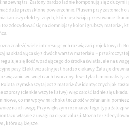
ż na zewnątrz. Zasłony bardzo ładnie komponują się z dużymi 
niać duże przeszklone powierzchnie. Plusem przy zasłonach o
nia karniszy elektrycznych, które ułatwiają przesuwanie tkanin
też zdecydować się na ciemniejszy kolor i grubszy materiał, kt
ńca.
 można znaleźć wiele interesujących rozwiązań projektowych. Ro
yjna składająca się z dwóch warstw materiału – przeźroczystej i
reguluje się ilość wpadającego do środka światła, ale na uwagę
yjne pasy. Efekt wizualny jest bardzo ciekawy. Żaluzje drewnia
 rozwiązanie we wnętrzach tworzonych w stylach minimalistyczn
 Roleta rzymska szyta jest z materiałów identycznych jak zasłon
 szprosy (cienkie wszyte listwy) więc całość ładnie się układa.
uminiowe, co ma wpływ na ich skuteczność w osłanianiu pomies
wnież na ich wagę. Przy większym rozmiarze tego typu żaluzji 
ontażu właśnie z uwagi na ciężar żaluzji. Można też zdecydować 
 które są lżejsze.