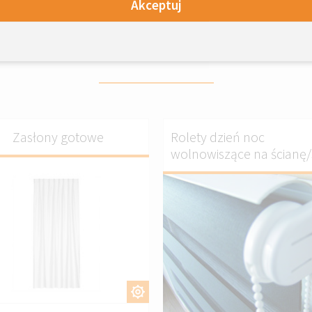
Akceptuj
ukty którę mogą Cię zaintere
Zasłony gotowe
Rolety dzień noc
wolnowiszące na ścianę/s
DOSTOSUJ
DOSTOSU