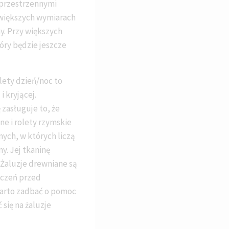
i przestrzennymi
 większych wymiarach
y. Przy większych
óry będzie jeszcze
lety dzień/noc to
 kryjącej.
 zasługuje to, że
ne i rolety rzymskie
ych, w których liczą
y. Jej tkaninę
 Żaluzje drewniane są
zczeń przed
warto zadbać o pomoc
się na żaluzje