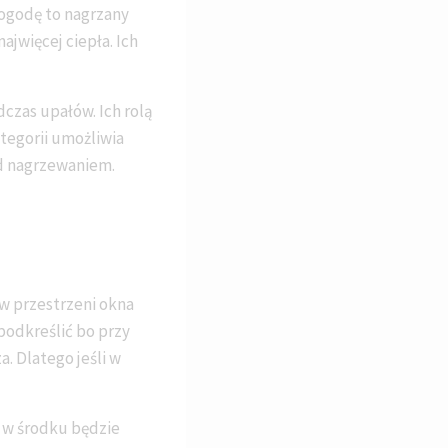
ogodę to nagrzany
ajwięcej ciepła. Ich
czas upałów. Ich rolą
tegorii umożliwia
d nagrzewaniem.
w przestrzeni okna
podkreślić bo przy
. Dlatego jeśli w
a w środku będzie