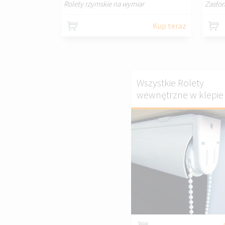
Rolety rzymskie na wymiar
Zasło
Kup teraz
Wszystkie Rolety
wewnętrzne w klepie 
DOS