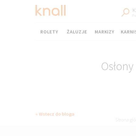
K
Po
Menu
ROLETY
ŻALUZJE
MARKIZY
KARNI
Osłony
« Wstecz do bloga
Strona gł