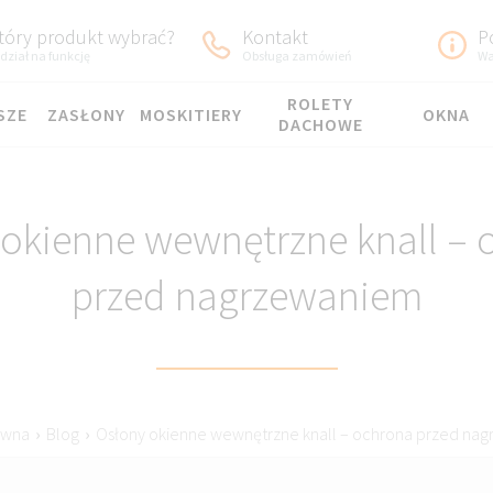
tóry produkt wybrać?
Kontakt
P
dział na funkcję
Obsługa zamówień
Wa
ROLETY
SZE
ZASŁONY
MOSKITIERY
OKNA
DACHOWE
 okienne wewnętrzne knall – 
przed nagrzewaniem
ówna
›
Blog
›
Osłony okienne wewnętrzne knall – ochrona przed na