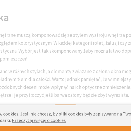
ka
nętrzne muszą komponować się ze stylem wystroju wnętrza p
ględem kolorystycznym. W każdej kategorii rolet, żaluzji czy 
rystyczna. Wybór jest tak skomponowany żeby można łatwo dop
 pomieszczeń.
ane w różnych stylach, a elementy związane z osłoną okna mo
 ładnym tłem dla całości. Warto jednak pamiętać, że w mniejs
 ozdobnych deseni może wpłynąć na ich optyczne zmniejszenie
ze i je przytłoczyć jeśli barwa osłony będzie zbyt wyrazista.
Blog
 cookies. Jeśli nie chcesz, by pliki cookies były zapisywane na T
darki.
Przeczytaj więcej o cookies