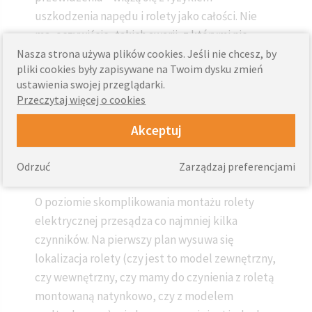
uszkodzenia napędu i rolety jako całości. Nie
ma, oczywiście, takich awarii, z którymi nie
moglibyśmy sobie poradzić. Każda generuje
Nasza strona używa plików cookies. Jeśli nie chcesz, by
pliki cookies były zapisywane na Twoim dysku zmień
jednak koszty, a to nie leży w naszym interesie.
ustawienia swojej przeglądarki.
Przeczytaj więcej o cookies
Czy montaż rolet z
Akceptuj
napędem jest trudny?
Odrzuć
Zarządzaj preferencjami
O poziomie skomplikowania montażu rolety
elektrycznej przesądza co najmniej kilka
czynników. Na pierwszy plan wysuwa się
lokalizacja rolety (czy jest to model zewnętrzny,
czy wewnętrzny, czy mamy do czynienia z roletą
montowaną natynkowo, czy z modelem