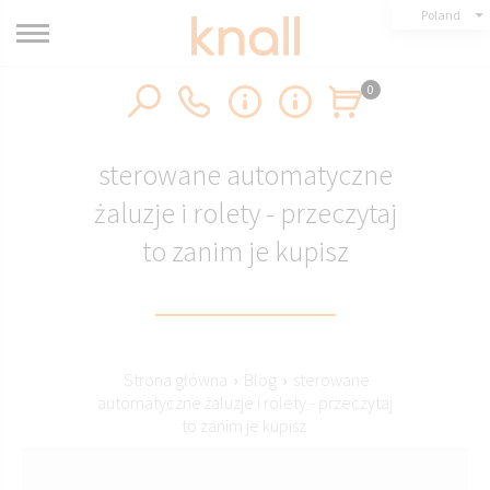
Poland
0
sterowane automatyczne
żaluzje i rolety - przeczytaj
to zanim je kupisz
Strona główna
›
Blog
›
sterowane
automatyczne żaluzje i rolety - przeczytaj
to zanim je kupisz