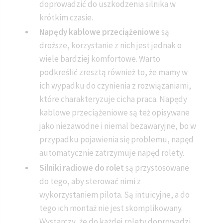
doprowadzić do uszkodzenia silnika w
krótkim czasie.
Napędy kablowe przeciążeniowe
są
droższe, korzystanie z nich jest jednak o
wiele bardziej komfortowe. Warto
podkreślić zresztą również to, że mamy w
ich wypadku do czynienia z rozwiązaniami,
które charakteryzuje cicha praca. Napędy
kablowe przeciążeniowe są też opisywane
jako niezawodne i niemal bezawaryjne, bo w
przypadku pojawienia się problemu, napęd
automatycznie zatrzymuje napęd rolety.
Silniki radiowe do rolet
są przystosowane
do tego, aby sterować nimi z
wykorzystaniem pilota. Są intuicyjne, a do
tego ich montaż nie jest skomplikowany.
Wystarczy, że do każdej rolety doprowadzi