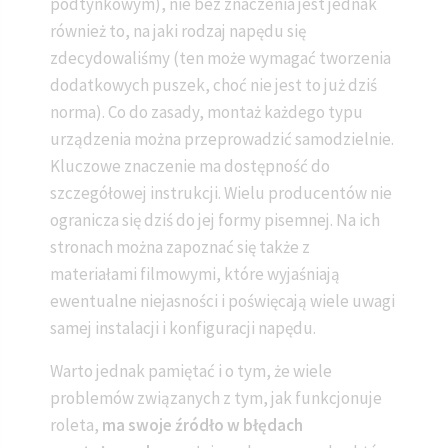
podtynkowym), nie bez znaczenia jest jednak
również to, na jaki rodzaj napędu się
zdecydowaliśmy (ten może wymagać tworzenia
dodatkowych puszek, choć nie jest to już dziś
norma). Co do zasady, montaż każdego typu
urządzenia można przeprowadzić samodzielnie.
Kluczowe znaczenie ma dostępność do
szczegółowej instrukcji. Wielu producentów nie
ogranicza się dziś do jej formy pisemnej. Na ich
stronach można zapoznać się także z
materiałami filmowymi, które wyjaśniają
ewentualne niejasności i poświęcają wiele uwagi
samej instalacji i konfiguracji napędu.
Warto jednak pamiętać i o tym, że wiele
problemów związanych z tym, jak funkcjonuje
roleta,
ma swoje źródło w błędach