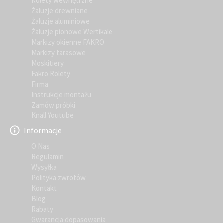
Rolety wewnętrzne
Żaluzje drewniane
Żaluzje aluminiowe
Żaluzje pionowe Wertikale
Markizy okienne FAKRO
Markizy tarasowe
Moskitiery
Fakro Rolety
Firma
Instrukcje montażu
Zamów próbki
Knall Youtube
Informacje
O Nas
Regulamin
Wysyłka
Polityka zwrotów
Kontakt
Blog
Rabaty
Gwarancja dopasowania