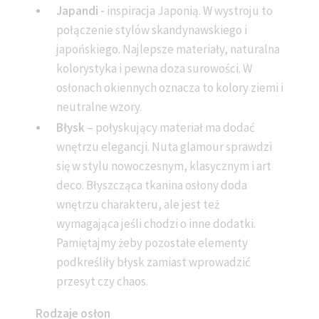
Japandi -
inspiracja Japonią. W wystroju to
połączenie stylów skandynawskiego i
japońskiego. Najlepsze materiały, naturalna
kolorystyka i pewna doza surowości. W
osłonach okiennych oznacza to kolory ziemi i
neutralne wzory.
Błysk
– połyskujący materiał ma dodać
wnętrzu elegancji. Nuta glamour sprawdzi
się w stylu nowoczesnym, klasycznym i art
deco. Błyszcząca tkanina osłony doda
wnętrzu charakteru, ale jest też
wymagająca jeśli chodzi o inne dodatki.
Pamiętajmy żeby pozostałe elementy
podkreśliły błysk zamiast wprowadzić
przesyt czy chaos.
Rodzaje osłon