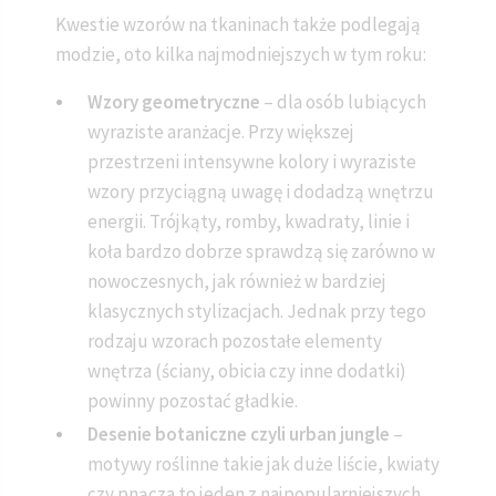
Kwestie wzorów na tkaninach także podlegają
modzie, oto kilka najmodniejszych w tym roku:
Wzory geometryczne
– dla osób lubiących
wyraziste aranżacje. Przy większej
przestrzeni intensywne kolory i wyraziste
wzory przyciągną uwagę i dodadzą wnętrzu
energii. Trójkąty, romby, kwadraty, linie i
koła bardzo dobrze sprawdzą się zarówno w
nowoczesnych, jak również w bardziej
klasycznych stylizacjach. Jednak przy tego
rodzaju wzorach pozostałe elementy
wnętrza (ściany, obicia czy inne dodatki)
powinny pozostać gładkie.
Desenie botaniczne czyli urban jungle
–
motywy roślinne takie jak duże liście, kwiaty
czy pnącza to jeden z najpopularniejszych