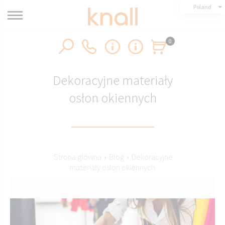
Poland
0
Dekoracyjne materiały
osłon okiennych
Strona główna
›
Blog
›
Dekoracyjne
materiały osłon okiennych