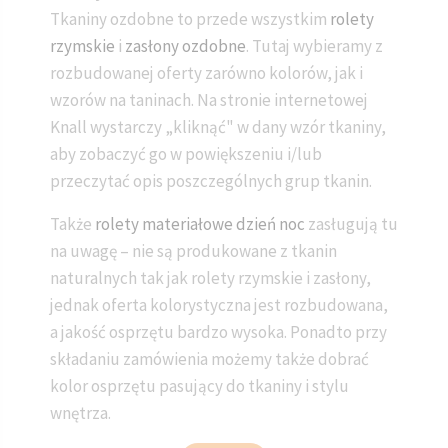
Tkaniny ozdobne to przede wszystkim
rolety
rzymskie
i
zasłony ozdobne
. Tutaj wybieramy z
rozbudowanej oferty zarówno kolorów, jak i
wzorów na taninach. Na stronie internetowej
Knall wystarczy „kliknąć" w dany wzór tkaniny,
aby zobaczyć go w powiększeniu i/lub
przeczytać opis poszczególnych grup tkanin.
Także
rolety materiałowe dzień noc
zasługują tu
na uwagę – nie są produkowane z tkanin
naturalnych tak jak rolety rzymskie i zasłony,
jednak oferta kolorystyczna jest rozbudowana,
a jakość osprzętu bardzo wysoka. Ponadto przy
składaniu zamówienia możemy także dobrać
kolor osprzętu pasujący do tkaniny i stylu
wnętrza.