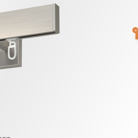
×
7,40 CM