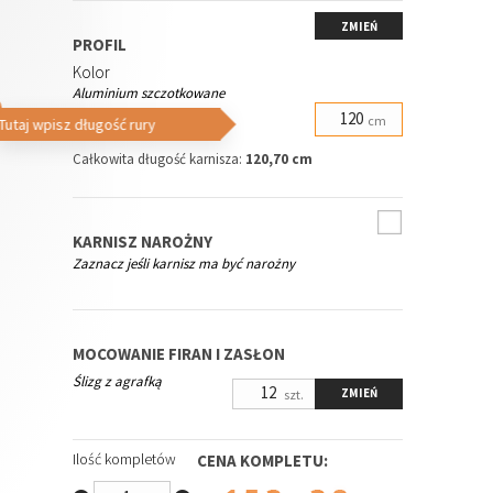
ZMIEŃ
PROFIL
Kolor
Aluminium szczotkowane
Długość profilu
cm
Tutaj wpisz długość rury
Całkowita długość karnisza:
120,70 cm
KARNISZ NAROŻNY
Zaznacz jeśli karnisz ma być narożny
MOCOWANIE FIRAN I ZASŁON
Ślizg z agrafką
ZMIEŃ
szt.
Ilość kompletów
CENA KOMPLETU: