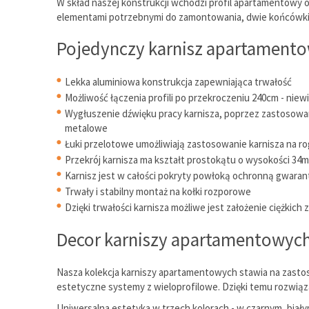
W skład naszej konstrukcji wchodzi profil apartamentowy o
elementami potrzebnymi do zamontowania, dwie końcówki Zaś
Pojedynczy karnisz apartamentow
Lekka aluminiowa konstrukcja zapewniająca trwałość
Możliwość łączenia profili po przekroczeniu 240cm - nie
Wygłuszenie dźwięku pracy karnisza, poprzez zastosowane
metalowe
Łuki przelotowe umożliwiają zastosowanie karnisza na ro
Przekrój karnisza ma kształt prostokątu o wysokości 34
Karnisz jest w całości pokryty powłoką ochronną gwarant
Trwały i stabilny montaż na kołki rozporowe
Dzięki trwałości karnisza możliwe jest założenie ciężkich 
Decor karniszy apartamentowyc
Nasza kolekcja karniszy apartamentowych stawia na zastos
estetyczne systemy z wieloprofilowe. Dzięki temu rozwią
Uniwersalna estetyka w trzech kolorach - w czarnym, biał