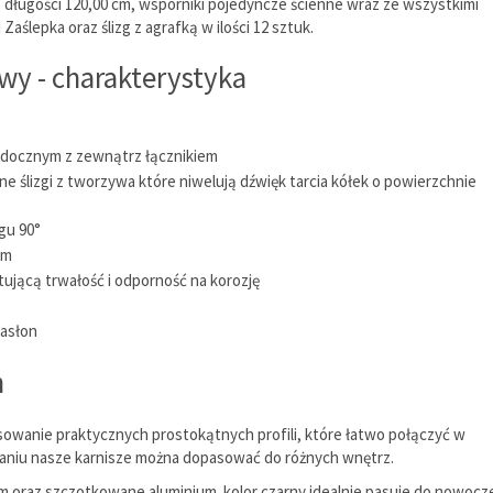
 długości 120,00 cm, wsporniki pojedyncze ścienne wraz ze wszystkimi
lepka oraz ślizg z agrafką w ilości 12 sztuk.
y - charakterystyka
widocznym z zewnątrz łącznikiem
 ślizgi z tworzywa które niwelują dźwięk tarcia kółek o powierzchnie
gu 90°
mm
ującą trwałość i odporność na korozję
zasłon
h
owanie praktycznych prostokątnych profili, które łatwo połączyć w
zaniu nasze karnisze można dopasować do różnych wnętrz.
ym oraz szczotkowane aluminium. kolor czarny idealnie pasuje do nowoc