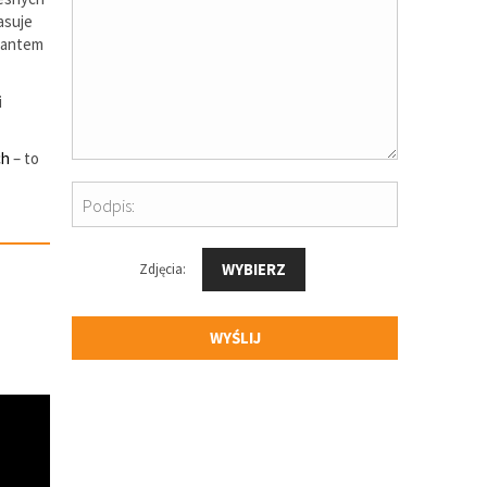
asuje
riantem
i
ch
– to
Podpis:
WYBIERZ
Zdjęcia:
WYŚLIJ