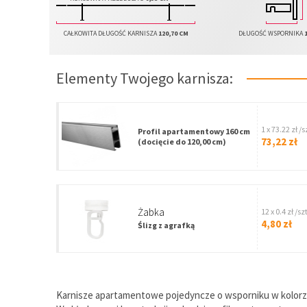
CAŁKOWITA DŁUGOŚĆ KARNISZA
120,70 CM
DŁUGOŚĆ WSPORNIKA
Elementy Twojego karnisza:
1 x 73.22 zł /s
Profil apartamentowy 160 cm
73,22 zł
(docięcie do 120,00 cm)
Żabka
12 x 0.4 zł /szt
4,80 zł
Ślizg z agrafką
Karnisze apartamentowe pojedyncze o wsporniku w kolorze