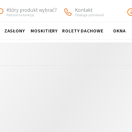
Który produkt wybrać?
Kontakt
Podział na funkcję
Obsługa zamówień
ZASŁONY
MOSKITIERY
ROLETY DACHOWE
OKNA