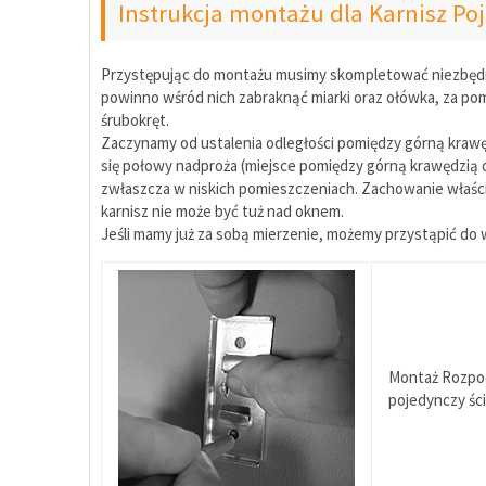
Instrukcja montażu dla Karnisz Po
Przystępując do montażu musimy skompletować niezbędne 
powinno wśród nich zabraknąć miarki oraz ołówka, za pomo
śrubokręt.
Zaczynamy od ustalenia odległości pomiędzy górną kraw
się połowy nadproża (miejsce pomiędzy górną krawędzią 
zwłaszcza w niskich pomieszczeniach. Zachowanie właści
karnisz nie może być tuż nad oknem.
Jeśli mamy już za sobą mierzenie, możemy przystąpić d
Montaż Rozpoc
pojedynczy ści