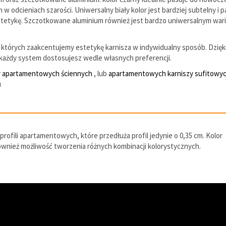
dcieniach szarości. Uniwersalny biały kolor jest bardziej subtelny i p
estetykę. Szczotkowane aluminium również jest bardzo uniwersalnym wa
których zaakcentujemy estetykę karnisza w indywidualny sposób. Dzięk
ażdy system dostosujesz wedle własnych preferencji.
y apartamentowych ściennych
, lub
apartamentowych karniszy sufitowy
u
ofili apartamentowych, które przedłuża profil jedynie o 0,35 cm. Kolor
również możliwość tworzenia różnych kombinacji kolorystycznych.