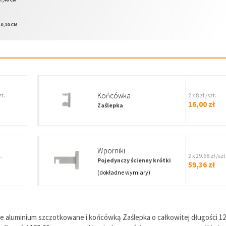
10,10 CM
Końcówka
zt.
2 x 8 zł /szt.
16,00 zł
Zaślepka
wporniki
.
2 x 29.68 zł /szt
Pojedynczy ścienny krótki
59,36 zł
(dokładne wymiary)
 aluminium szczotkowane i końcówką Zaślepka o całkowitej długości 12