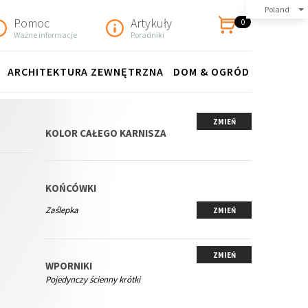
Poland
Pomoc
Artykuły
0
Ważne informacje
Poradniki
ARCHITEKTURA ZEWNĘTRZNA
DOM & OGRÓD
ZMIEŃ
KOLOR CAŁEGO KARNISZA
KOŃCÓWKI
Zaślepka
ZMIEŃ
ZMIEŃ
WPORNIKI
Pojedynczy ścienny krótki