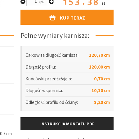
153.38
kpl.
zł
KUP TERAZ
Pełne wymiary karnisza:
Całkowita długość karnisza:
120,70 cm
Długość
profilu
:
120,00 cm
Końcówki przedłużają o:
0,70 cm
Długość wspornika:
10,10 cm
.
Odległość
profilu
od ściany:
8,20 cm
INSTRUKCJA MONTAŻU PDF
0.7 cm.