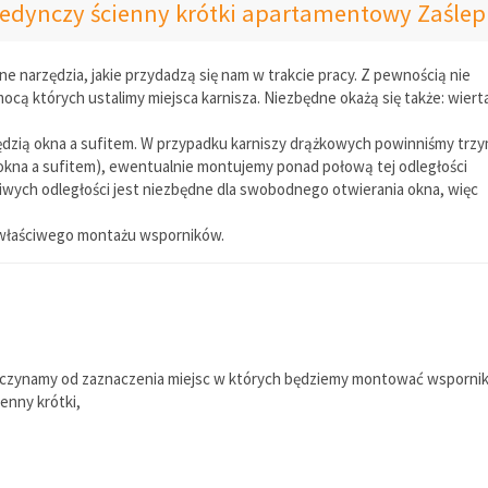
jedynczy ścienny krótki apartamentowy Zaśle
narzędzia, jakie przydadzą się nam w trakcie pracy. Z pewnością nie
cą których ustalimy miejsca karnisza. Niezbędne okażą się także: wiert
ędzią okna a sufitem. W przypadku karniszy drążkowych powinniśmy trz
okna a sufitem), ewentualnie montujemy ponad połową tej odległości
wych odległości jest niezbędne dla swobodnego otwierania okna, więc
o właściwego montażu wsporników.
zynamy od zaznaczenia miejsc w których będziemy montować wsporni
enny krótki,