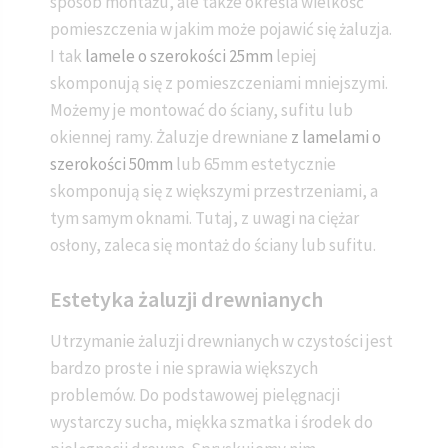
sposób montażu, ale także określa wielkość
pomieszczenia w jakim może pojawić się żaluzja.
I tak
lamele o szerokości 25mm
lepiej
skomponują się z pomieszczeniami mniejszymi.
Możemy je montować do ściany, sufitu lub
okiennej ramy. Żaluzje drewniane
z lamelami o
szerokości 50mm
lub 65mm estetycznie
skomponują się z większymi przestrzeniami, a
tym samym oknami. Tutaj, z uwagi na ciężar
osłony, zaleca się montaż do ściany lub sufitu.
Estetyka żaluzji drewnianych
Utrzymanie żaluzji drewnianych w czystości jest
bardzo proste i nie sprawia większych
problemów. Do podstawowej pielęgnacji
wystarczy sucha, miękka szmatka i środek do