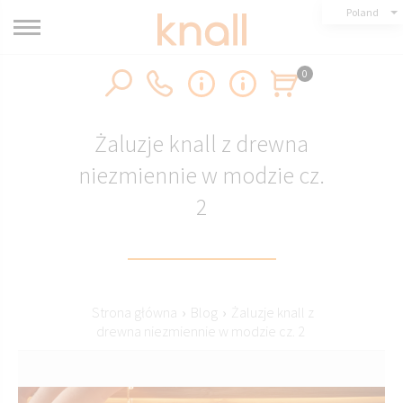
Poland
0
Żaluzje knall z drewna
niezmiennie w modzie cz.
2
Strona główna
›
Blog
›
Żaluzje knall z
drewna niezmiennie w modzie cz. 2