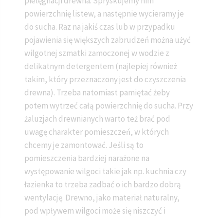
pielęgnacji drewna. Spryskujemy nim
powierzchnię listew, a następnie wycieramy je
do sucha. Raz na jakiś czas lub w przypadku
pojawienia się większych zabrudzeń można użyć
wilgotnej szmatki zamoczonej w wodzie z
delikatnym detergentem (najlepiej również
takim, który przeznaczony jest do czyszczenia
drewna). Trzeba natomiast pamiętać żeby
potem wytrzeć całą powierzchnię do sucha. Przy
żaluzjach drewnianych warto też brać pod
uwagę charakter pomieszczeń, w których
chcemy je zamontować. Jeśli są to
pomieszczenia bardziej narażone na
występowanie wilgoci takie jak np. kuchnia czy
łazienka to trzeba zadbać o ich bardzo dobrą
wentylację. Drewno, jako materiał naturalny,
pod wpływem wilgoci może się niszczyć i