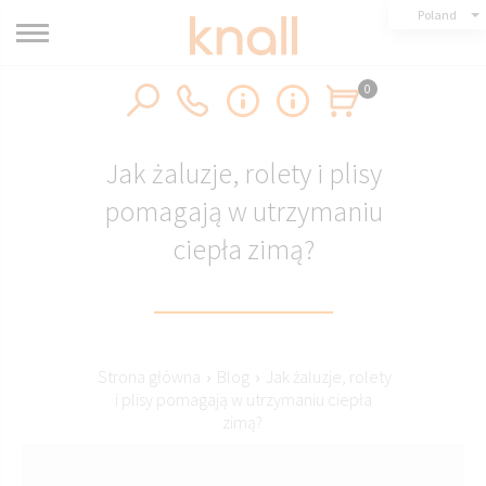
Poland
0
Jak żaluzje, rolety i plisy
pomagają w utrzymaniu
ciepła zimą?
Strona główna
›
Blog
›
Jak żaluzje, rolety
i plisy pomagają w utrzymaniu ciepła
zimą?