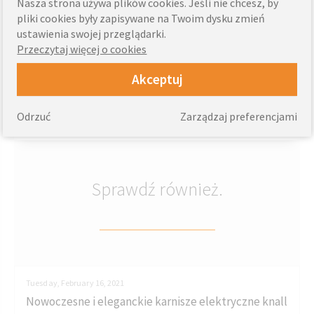
domu.
Nasza strona używa plików cookies. Jeśli nie chcesz, by
pliki cookies były zapisywane na Twoim dysku zmień
Sprawdź naszą ofertę termoizolacyjnych osłon
ustawienia swojej przeglądarki.
Przeczytaj więcej o cookies
okiennych i przygotuj się na zimowe mrozy już
dziś!
Akceptuj
Blog
Odrzuć
Zarządzaj preferencjami
Sprawdź również.
Tuesday, February 16, 2021
Nowoczesne i eleganckie karnisze elektryczne knall