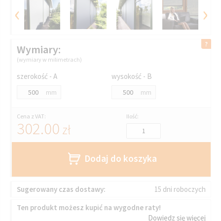
‹
›
Wymiary:
(wymiary w milimetrach)
szerokość - A
wysokość - B
mm
mm
Cena z VAT:
Ilość:
302.00
zł
Dodaj do koszyka
Sugerowany czas dostawy:
15 dni roboczych
Ten produkt możesz kupić na wygodne raty!
Dowiedz się więcej