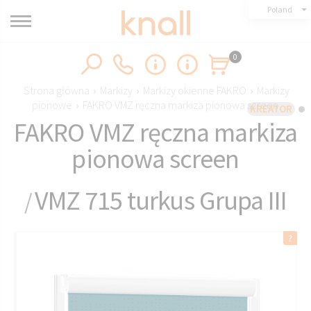
Poland
0
Strona główna
›
Markizy
›
Markizy okienne FAKRO
›
Markizy
pionowe
›
FAKRO VMZ ręczna markiza pionowa screen
KREATOR
FAKRO VMZ ręczna markiza
pionowa screen
VMZ 715 turkus Grupa III
/