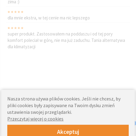
zima :)
dla mnie ekstra, w tej cenie ma nic lepszego
super produkt. Zastosowałem na poddaszu i od tej pory
komfort poleciał w górę, nie ma już zaduchu. Tania alternatywa
dla klimatyzacji
Rewelacyjne rozwiązanie idealne na lato i zimę, a do tego
funkcja moskitiery i automatyczna obsługa. Po porostu super.
Zamontowano mi je miesiąc temu. Upały już są, a w domu ma
przyjemnie chłodno.
Nasza strona używa plików cookies. Jeśli nie chcesz, by
pliki cookies były zapisywane na Twoim dysku zmień
Jestem bardzo zadowolony z założenia tych markiz, podczas
ustawienia swojej przeglądarki.
upałów w domu jest o wiele chłodniej. Teraz nie muszę włączać
Przeczytaj więcej o cookies
klimatyzacji.
Akceptuj