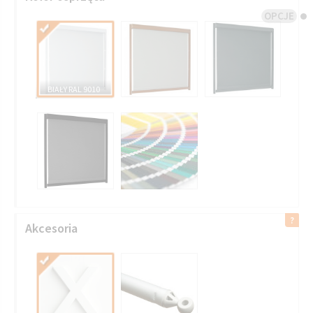
OPCJE
VMZ 715 TURKUS
GRUPA III
BIAŁY RAL 9010
Akcesoria