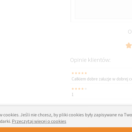
O
Opinie klientów:
Całkiem dobre zaluzje w dobrej c
1
 cookies. Jeśli nie chcesz, by pliki cookies były zapisywane na T
darki.
Przeczytaj więcej o cookies