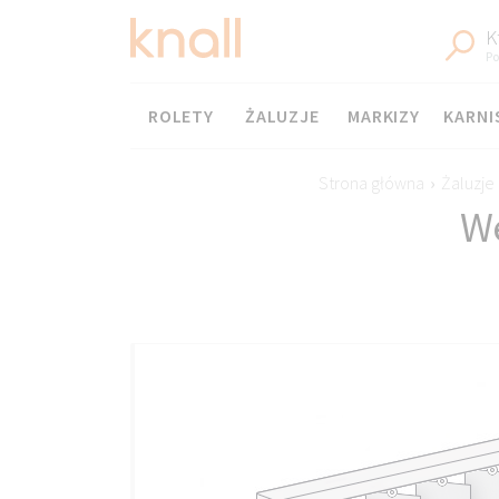
K
Po
Menu
ROLETY
ŻALUZJE
MARKIZY
KARNI
Strona główna
›
Żaluzje
We