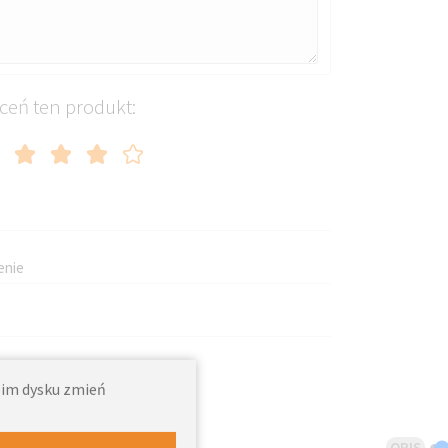
ceń ten produkt:
enie
woim dysku zmień
OPIS