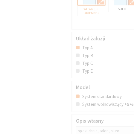
WE WNĘCE
SUFIT
OKIENNEJ
Układ żaluzji
Typ A
Typ B
Typ C
Typ E
Model
System standardowy
System wolnowiszący
+5%
Opis własny