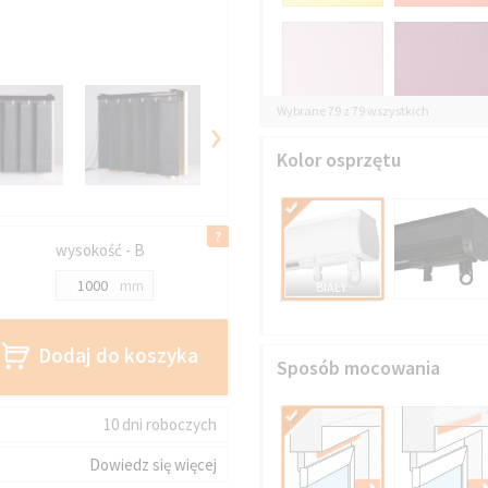
Wybrane 79 z 79 wszystkich
›
Kolor osprzętu
wysokość - B
mm
BIAŁY
Dodaj do koszyka
Sposób mocowania
10 dni roboczych
Dowiedz się więcej