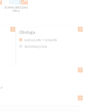
ŚCIANA (WIESZAK)
+30
ZŁ
Obsługa
Łańcuszek + sznurek
Automatyczna
zł