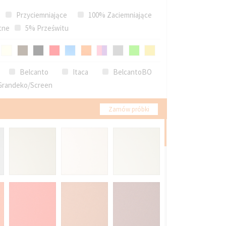
Przyciemniające
100% Zaciemniające
tne
5% Prześwitu
Belcanto
Itaca
BelcantoBO
randeko/Screen
Zamów próbki