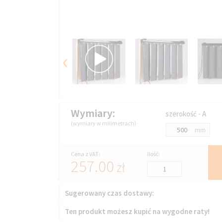
‹
Wymiary:
szerokość - A
(wymiary w milimetrach)
mm
Cena z VAT:
Ilość:
257.00
zł
Sugerowany czas dostawy:
Ten produkt możesz kupić na wygodne raty!