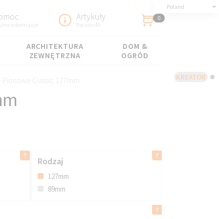
Poland
omoc
Artykuły
0
żne informacje
Poradniki
ARCHITEKTURA
DOM &
ZEWNĘTRZNA
OGRÓD
KREATOR
e Pionowe Classic 127mm
7mm
Rodzaj
127mm
89mm