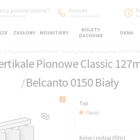
tóry produkt wybrać?
Kontakt
P
dział na funkcję
Obsługa zamówień
Wa
ROLETY
SZE
ZASŁONY
MOSKITIERY
OKNA
DACHOWE
›
Żaluzje pionowe Wertikale
›
Rolety pionowe na wymiar
›
Wertikal
rtikale Pionowe Classic 12
Belcanto 0150 Biały
/
Typ
Classic
Kolor i rodzaj (filtr)