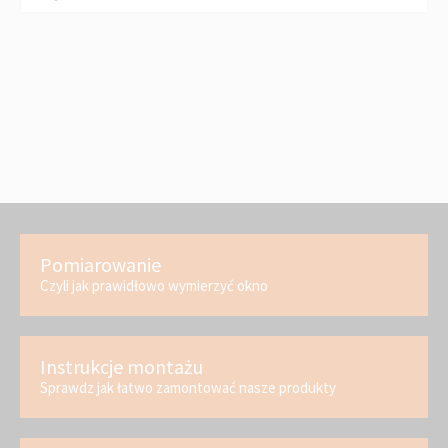
Pomiarowanie
Czyli jak prawidłowo wymierzyć okno
Instrukcje montażu
Sprawdz jak łatwo zamontować nasze produkty