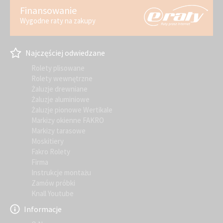
Finansowanie
Wygodne raty na zakupy
Najczęściej odwiedzane
Rolety plisowane
Rolety wewnętrzne
Żaluzje drewniane
Żaluzje aluminiowe
Żaluzje pionowe Wertikale
Markizy okienne FAKRO
Markizy tarasowe
Moskitiery
Fakro Rolety
Firma
Instrukcje montażu
Zamów próbki
Knall Youtube
Informacje