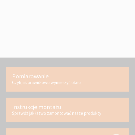
Pomiarowanie
Czyli jak prawidłowo wymierzyć okno
Instrukcje montażu
Sprawdz jak łatwo zamontować nasze produkty