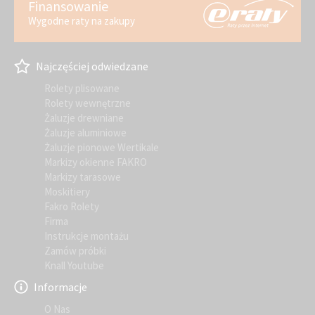
Finansowanie
Wygodne raty na zakupy
Najczęściej odwiedzane
Rolety plisowane
Rolety wewnętrzne
Żaluzje drewniane
Żaluzje aluminiowe
Żaluzje pionowe Wertikale
Markizy okienne FAKRO
Markizy tarasowe
Moskitiery
Fakro Rolety
Firma
Instrukcje montażu
Zamów próbki
Knall Youtube
Informacje
O Nas