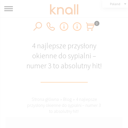
Poland
0
4 najlepsze przysłony
okienne do sypialni –
numer 3 to absolutny hit!
Strona główna
›
Blog
›
4 najlepsze
przysłony okienne do sypialni – numer 3
to absolutny hit!