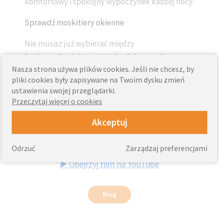
komfortowy i spokojny wypoczynek każdej nocy.
Sprawdź moskitiery okienne
Nie musisz już wybierać między
funkcjonalnością a estetyką. Odpowiednio
Nasza strona używa plików cookies. Jeśli nie chcesz, by
dobrane przysłony okienne pozwolą Ci stworzyć
pliki cookies były zapisywane na Twoim dysku zmień
sypialnię marzeń – zaciszną, piękną i
ustawienia swojej przeglądarki.
komfortową. Koniecznie obejrzyj nasz film i
Przeczytaj więcej o cookies
przekonaj się, które rozwiązanie najlepiej
Akceptuj
wpisze się w Twoje potrzeby. Zapraszamy do
świata Knall, gdzie każdy detal ma znaczenie!
Odrzuć
Zarządzaj preferencjami
▶️ Obejrzyj film na YouTube
Blog