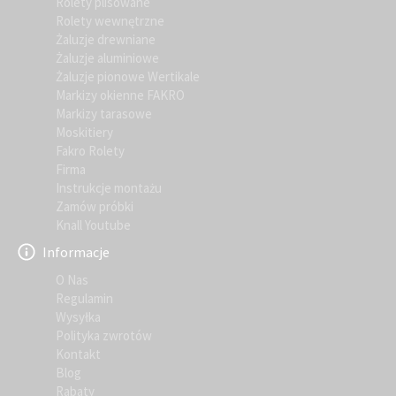
Rolety plisowane
Rolety wewnętrzne
Żaluzje drewniane
Żaluzje aluminiowe
Żaluzje pionowe Wertikale
Markizy okienne FAKRO
Markizy tarasowe
Moskitiery
Fakro Rolety
Firma
Instrukcje montażu
Zamów próbki
Knall Youtube
Informacje
O Nas
Regulamin
Wysyłka
Polityka zwrotów
Kontakt
Blog
Rabaty