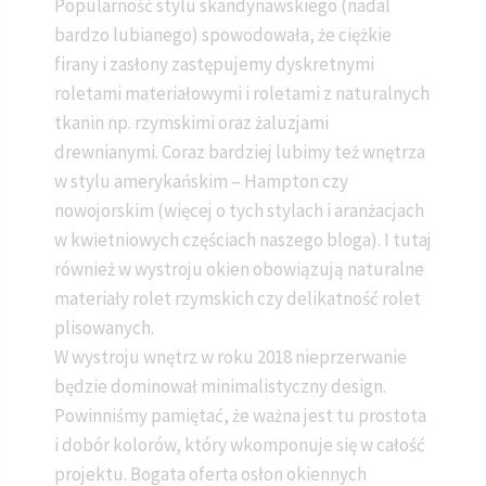
Popularność stylu skandynawskiego (nadal
bardzo lubianego) spowodowała, że ciężkie
firany i zasłony zastępujemy dyskretnymi
roletami materiałowymi i roletami z naturalnych
tkanin np. rzymskimi oraz żaluzjami
drewnianymi. Coraz bardziej lubimy też wnętrza
w stylu amerykańskim – Hampton czy
nowojorskim (więcej o tych stylach i aranżacjach
w kwietniowych częściach naszego bloga). I tutaj
również w wystroju okien obowiązują naturalne
materiały rolet rzymskich czy delikatność rolet
plisowanych.
W wystroju wnętrz w roku 2018 nieprzerwanie
będzie dominował minimalistyczny design.
Powinniśmy pamiętać, że ważna jest tu prostota
i dobór kolorów, który wkomponuje się w całość
projektu. Bogata oferta osłon okiennych