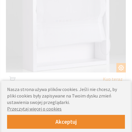
DOSTOSUJ
Kup teraz
Nasza strona używa plików cookies. Jeśli nie chcesz, by
‹
pliki cookies były zapisywane na Twoim dysku zmień
›
ustawienia swojej przeglądarki.
Przeczytaj więcej o cookies
Akceptuj
Sprawdź również.