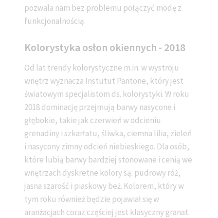
pozwala nam bez problemu połączyć modę z
funkcjonalnością.
Kolorystyka osłon okiennych - 2018
Od lat trendy kolorystyczne m.in. w wystroju
wnętrz wyznacza Instutut Pantone, który jest
światowym specjalistom ds. kolorystyki. W roku
2018 dominację przejmują barwy nasycone i
głębokie, takie jak czerwień w odcieniu
grenadiny i szkarłatu, śliwka, ciemna lilia, zieleń
i nasycony zimny odcień niebieskiego. Dla osób,
które lubią barwy bardziej stonowane i cenią we
wnętrzach dyskretne kolory są: pudrowy róż,
jasna szarość i piaskowy beż. Kolorem, który w
tym roku również będzie pojawiał się w
aranżacjach coraz częściej jest klasyczny granat.