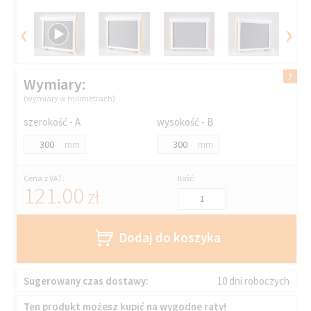
‹
›
Wymiary:
(wymiary w milimetrach)
szerokość - A
wysokość - B
mm
mm
Cena z VAT:
Ilość:
121.00
zł
Dodaj do koszyka
Sugerowany czas dostawy:
10 dni roboczych
Ten produkt możesz kupić na wygodne raty!