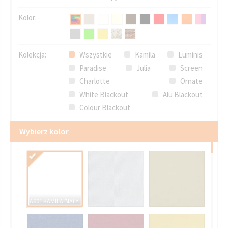
Kolor:
Kolekcja:
Wszystkie
Kamila
Luminis
Paradise
Julia
Screen
Charlotte
Ornate
White Blackout
Alu Blackout
Colour Blackout
Wybierz kolor
A601 KAMILA BIAŁY