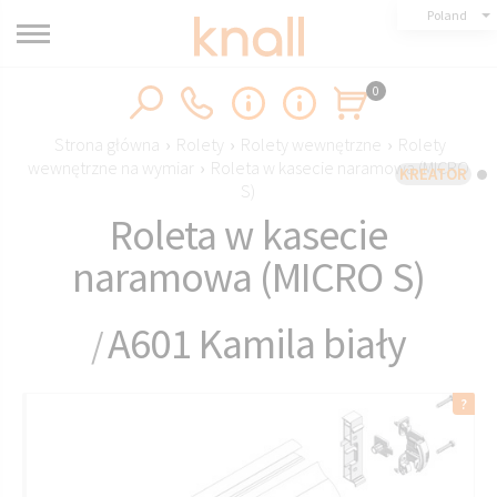
Poland
0
Strona główna
›
Rolety
›
Rolety wewnętrzne
›
Rolety
wewnętrzne na wymiar
›
Roleta w kasecie naramowa (MICRO
KREATOR
S)
Roleta w kasecie
naramowa (MICRO S)
A601 Kamila biały
/