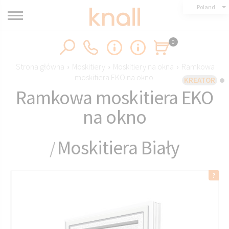
Poland
0
Strona główna
›
Moskitiery
›
Moskitiery na okna
›
Ramkowa
moskitiera EKO na okno
KREATOR
Ramkowa moskitiera EKO
na okno
Moskitiera Biały
/