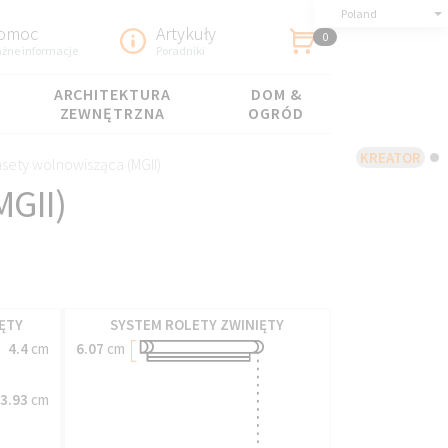
Poland
omoc
Artykuły
0
żne informacje
Poradniki
ARCHITEKTURA
DOM &
ZEWNĘTRZNA
OGRÓD
KREATOR
sety wolnowisząca (MGII)
MGII)
ĘTY
SYSTEM ROLETY ZWINIĘTY
4.4
cm
6.07
cm
3.93
cm