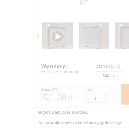
‹
Wymiary:
szerokość - A
(wymiary w milimetrach)
mm
Cena z VAT:
Ilość:
221.00
zł
Sugerowany czas dostawy:
Ten produkt możesz kupić na wygodne raty!