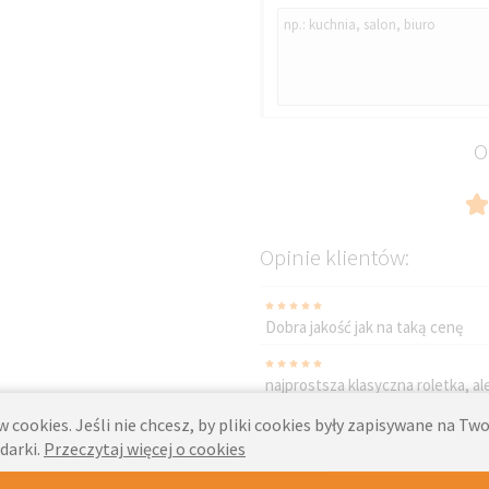
O
C117 JULIA
BEŻOWY
Opinie klientów:
Dobra jakość jak na taką cenę
najprostsza klasyczna roletka, ale
 cookies. Jeśli nie chcesz, by pliki cookies były zapisywane na T
Proste, łatwe w montarzu i nie p
darki.
Przeczytaj więcej o cookies