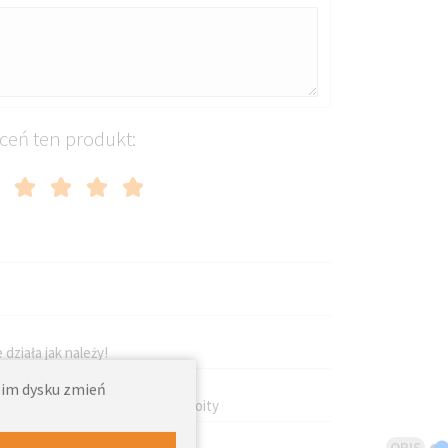
ceń ten produkt:
 działa jak należy!
woim dysku zmień
sują się a wygląd bardzo przyzwoity
OPIS