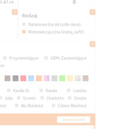
1.67
cm
Rodzaj
Naramowa (na skrzydło okna)
Wolnowisząca (na ścianę, sufit)
Przyciemniające
100% Zaciemniające
ące
Kamila XL
Kamila
Luminis
Julia
Screen
Charlotte
Ornate
kout
Alu Blackout
Colour Blackout
Zamów próbki