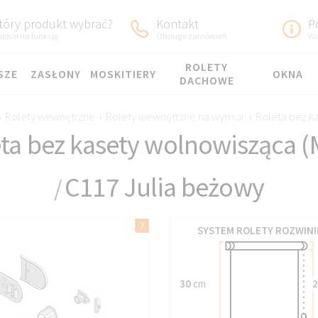
tóry produkt wybrać?
Kontakt
P
dział na funkcję
Obsługa zamówień
Wa
ROLETY
SZE
ZASŁONY
MOSKITIERY
OKNA
DACHOWE
›
Rolety wewnętrzne
›
Rolety wewnętrzne na wymiar
›
Roleta bez ka
ta bez kasety wolnowisząca (
C117 Julia beżowy
/
SYSTEM ROLETY ROZWINI
30
cm
2