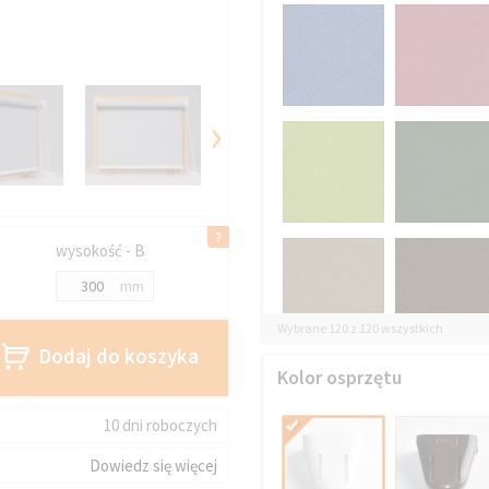
›
wysokość - B
mm
Wybrane 120 z 120 wszystkich
Dodaj do koszyka
Kolor osprzętu
10 dni roboczych
Dowiedz się więcej