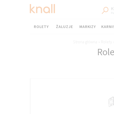
K
Po
Menu
ROLETY
ŻALUZJE
MARKIZY
KARNI
Strona główna
›
Rolety
Role