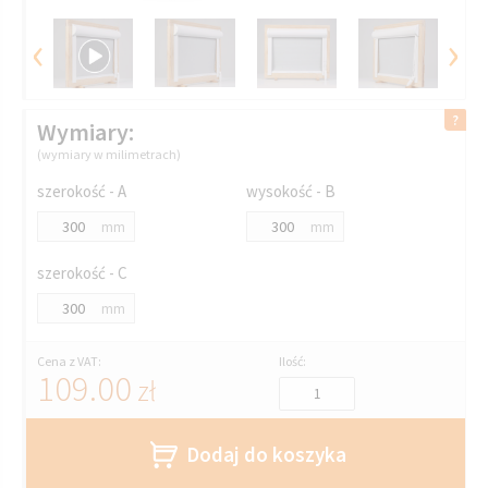
‹
›
Wymiary:
(wymiary w milimetrach)
szerokość - A
wysokość - B
mm
mm
szerokość - C
mm
Cena z VAT:
Ilość:
109.00
zł
Dodaj do koszyka