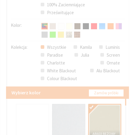
100% Zaciemniające
Prześwitujące
Kolor:
Kolekcja:
Wszystkie
Kamila
Luminis
Paradise
Julia
Screen
Charlotte
Ornate
White Blackout
Alu Blackout
Colour Blackout
Wybierz kolor
Zamów próbki
AB603 BEŻOWY