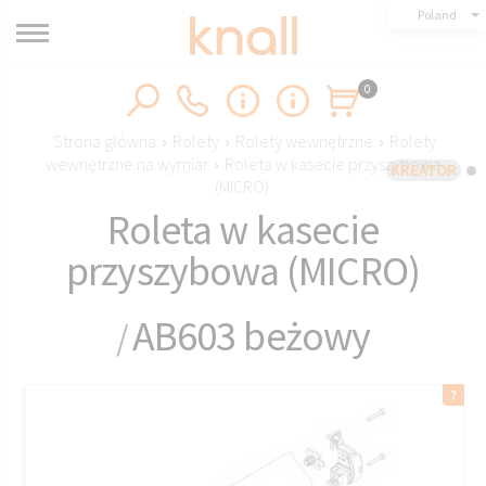
Poland
0
Strona główna
›
Rolety
›
Rolety wewnętrzne
›
Rolety
wewnętrzne na wymiar
›
Roleta w kasecie przyszybowa
KREATOR
(MICRO)
Roleta w kasecie
przyszybowa (MICRO)
AB603 beżowy
/