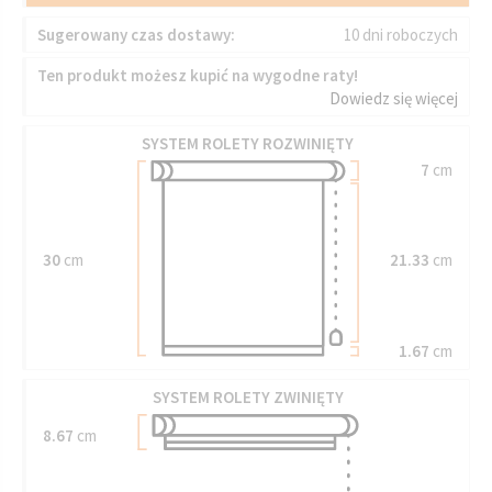
Sugerowany czas dostawy:
10 dni roboczych
Ten produkt możesz kupić na wygodne raty!
Dowiedz się więcej
SYSTEM ROLETY ROZWINIĘTY
7
cm
30
cm
21.33
cm
1.67
cm
SYSTEM ROLETY ZWINIĘTY
8.67
cm