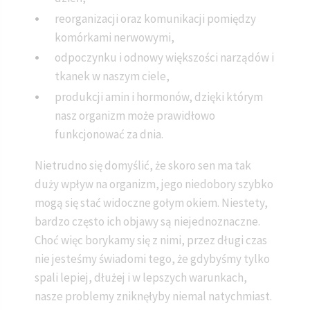
reorganizacji oraz komunikacji pomiędzy
komórkami nerwowymi,
odpoczynku i odnowy większości narządów i
tkanek w naszym ciele,
produkcji amin i hormonów, dzięki którym
nasz organizm może prawidłowo
funkcjonować za dnia.
Nietrudno się domyślić, że skoro sen ma tak
duży wpływ na organizm, jego niedobory szybko
mogą się stać widoczne gołym okiem. Niestety,
bardzo często ich objawy są niejednoznaczne.
Choć więc borykamy się z nimi, przez długi czas
nie jesteśmy świadomi tego, że gdybyśmy tylko
spali lepiej, dłużej i w lepszych warunkach,
nasze problemy zniknęłyby niemal natychmiast.