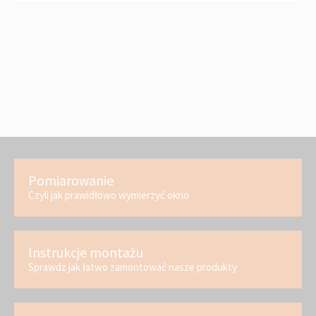
Pomiarowanie
Czyli jak prawidłowo wymierzyć okno
Instrukcje montażu
Sprawdz jak łatwo zamontować nasze produkty