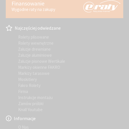
Finansowanie
Wygodne raty na zakupy
Najczęściej odwiedzane
Rolety plisowane
Rolety wewnętrzne
Żaluzje drewniane
Żaluzje aluminiowe
Żaluzje pionowe Wertikale
Markizy okienne FAKRO
Markizy tarasowe
Moskitiery
Fakro Rolety
Firma
Instrukcje montażu
Zamów próbki
Knall Youtube
Informacje
O Nas