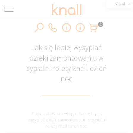
Poland
0
Jak się lepiej wysypiać
dzięki zamontowaniu w
sypialni rolety knall dzień
noc
Strona główna
›
Blog
›
Jak się lepiej
wysypiać dzięki zamontowaniu w sypialni
rolety knall dzień noc