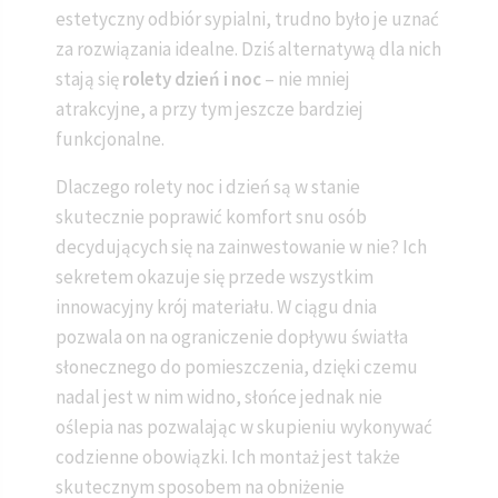
estetyczny odbiór sypialni, trudno było je uznać
za rozwiązania idealne. Dziś alternatywą dla nich
stają się
rolety dzień i noc
– nie mniej
atrakcyjne, a przy tym jeszcze bardziej
funkcjonalne.
Dlaczego rolety noc i dzień są w stanie
skutecznie poprawić komfort snu osób
decydujących się na zainwestowanie w nie? Ich
sekretem okazuje się przede wszystkim
innowacyjny krój materiału. W ciągu dnia
pozwala on na ograniczenie dopływu światła
słonecznego do pomieszczenia, dzięki czemu
nadal jest w nim widno, słońce jednak nie
oślepia nas pozwalając w skupieniu wykonywać
codzienne obowiązki. Ich montaż jest także
skutecznym sposobem na obniżenie