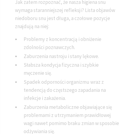
Jak zatem rozpoznać, że nasza higiena snu
wymaga staranniejszej refleksji? Lista objawów
niedoboru snu jest długa, a czołowe pozycje
znajdują na niej:
Problemy z koncentracją i obniżenie
zdolności poznawczych.
Zaburzenia nastroju i stany lękowe.
Słabsza kondycja fizyczna i szybkie
męczenie się.
Spadek odporności organizmu wraz z
tendencją do częstszego zapadania na
infekcje i zakażenia.
Zaburzenia metaboliczne objawiające się
problemami z utrzymaniem prawidłowej
wagi nawet pomimo braku zmian w sposobie
odżywiania się.