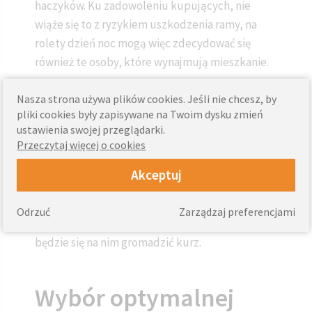
haczyków. Ku zadowoleniu kupujących, nie
wiąże się to z ryzykiem uszkodzenia ramy, na
rolety dzień noc mogą więc zdecydować się
również te osoby, które wynajmują mieszkanie.
Prawdziwym hitem są jednak dziś
rolety
Nasza strona używa plików cookies. Jeśli nie chcesz, by
kasetowe dzień noc
. To właśnie one są
pliki cookies były zapisywane na Twoim dysku zmień
opisywane jako najwygodniejsze, choć należy
ustawienia swojej przeglądarki.
Przeczytaj więcej o cookies
liczyć się również z tym, że trudno mówić o nich
jako o rozwiązaniach tanich. Materiał rolet
Akceptuj
kasetowych charakteryzuje się tym, że przylega
bezpośrednio do powierzchni okiennej. Nie
Odrzuć
Zarządzaj preferencjami
trzeba więc obawiać się o to, że nieustannie
będzie się na nim gromadzić kurz.
Wybór optymalnej