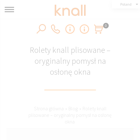
Poland
0
Rolety knall plisowane –
oryginalny pomysł na
osłonę okna
Strona główna
›
Blog
›
Rolety knall
plisowane – oryginalny pomysł na osłonę
okna