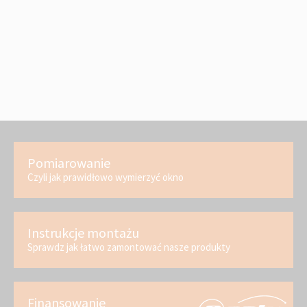
Pomiarowanie
Czyli jak prawidłowo wymierzyć okno
Instrukcje montażu
Sprawdz jak łatwo zamontować nasze produkty
Finansowanie