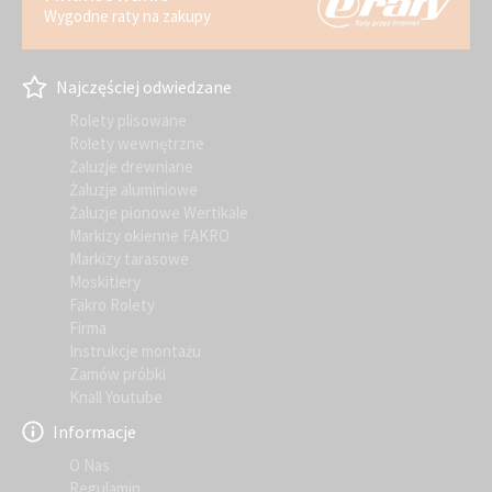
Wygodne raty na zakupy
Najczęściej odwiedzane
Rolety plisowane
Rolety wewnętrzne
Żaluzje drewniane
Żaluzje aluminiowe
Żaluzje pionowe Wertikale
Markizy okienne FAKRO
Markizy tarasowe
Moskitiery
Fakro Rolety
Firma
Instrukcje montażu
Zamów próbki
Knall Youtube
Informacje
O Nas
Regulamin