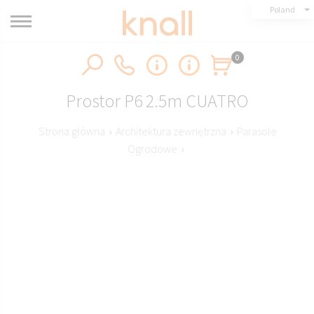
Poland
0
Prostor P6 2.5m CUATRO
Strona główna
›
Architektura zewnętrzna
›
Parasole
Ogrodowe
›