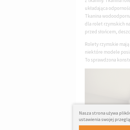
z tkaniny. Tkanina ro
układająca odporność 
Tkanina wodoodporna
dla rolet rzymskich n
przed słońcem, deszc
Rolety rzymskie mają 
niektóre modele posia
To sprawdzona konstru
Nasza strona używa plików
ustawienia swojej przeglą