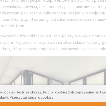
let rzymskich jest specjalnie zaprojektowana do ochrony przed s
barwników zapewnia, że kolor rolety pozostanie nieskazitelny 
 deszczem, powleczona poliuretanem, jest jednym z najpopu
a taras. Drobny splot odporny na działania mechaniczne i stano
zem i wiatrem.
również bardzo solidną konstrukcję. Rolety są zwykle montowa
dają funkcję zwijania, co pozwala na łatwe składanie rolety, gd
kcja, która zapewnia długotrwałe i niezawodne działanie role
 cookies. Jeśli nie chcesz, by pliki cookies były zapisywane na T
darki.
Przeczytaj więcej o cookies