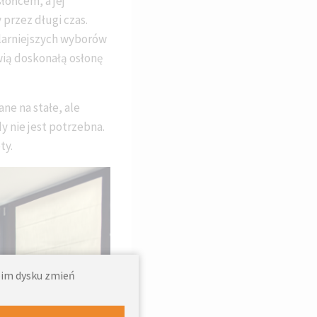
łońcem, a jej
przez długi czas.
larniejszych wyborów
wią doskonałą osłonę
ne na stałe, ale
y nie jest potrzebna.
ty.
woim dysku zmień