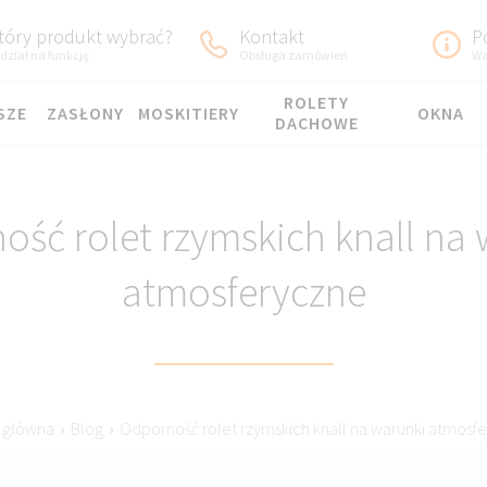
tóry produkt wybrać?
Kontakt
P
dział na funkcję
Obsługa zamówień
Wa
ROLETY
SZE
ZASŁONY
MOSKITIERY
OKNA
DACHOWE
ść rolet rzymskich knall na 
atmosferyczne
 główna
›
Blog
›
Odporność rolet rzymskich knall na warunki atmosf