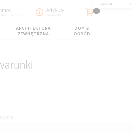
Poland
omoc
Artykuły
0
żne informacje
Poradniki
ARCHITEKTURA
DOM &
ZEWNĘTRZNA
OGRÓD
warunki
eryczne