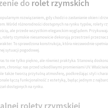
enie do
rolet rzymskich
opularnym rozwiązaniem, gdy chodzi o zasłanianie okien i drzw
em. Wśród różnorodności dostępnych na rynku typów, rolety rz
nością, ale przede wszystkim eleganckim wyglądem. Przykuwa
 rolety rzymskie niesamowicie dekorują przestrzeń przeznacz
arakter. To sprawdzona konstrukcja, która niezawodnie spełnia
nej sytuacji pogodowej.
ras to nie tylko piękno, ale również praktyka. Stanowią doskon
em, chroniąc nas przed szkodliwymi promieniami UV. Właściwie
le także tworzą przytulną atmosferę, podkreślając styl i char
onale łączą funkcjonalność z estetyką, będąc jednym z najbar
ązań dostępnych na rynku.
alnej rolety rzymskiej