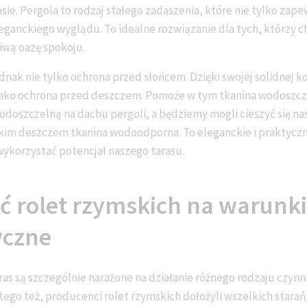
sie. Pergola to rodzaj stałego zadaszenia, które nie tylko zape
eganckiego wyglądu. To idealne rozwiązanie dla tych, którzy c
iwą oazę spokoju.
dnak nie tylko ochrona przed słońcem. Dzięki swojej solidnej k
jako ochrona przed deszczem. Pomoże w tym tkanina wodoszcz
odoszczelną na dachu pergoli, a będziemy mogli cieszyć się na
kkim deszczem tkanina wodoodporna. To eleganckie i praktyczn
wykorzystać potencjał naszego tarasu.
 rolet rzymskich na warunki
yczne
ras są szczególnie narażone na działanie różnego rodzaju czyn
ego też, producenci rolet rzymskich dołożyli wszelkich starań