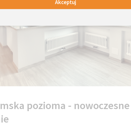
Akceptuj
ymska pozioma - nowoczesne
ie