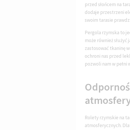
przed słońcem na tara
dodaje przestrzeni el
swoim tarasie prawdz
Pergola rzymska to je
może również służyć 
zastosować tkaninę w
ochroni nas przed le
pozwoli nam w pełni 
Odporność
atmosfer
Rolety rzymskie na ta
atmosferycznych. Dlat