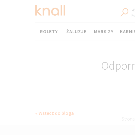
K
Po
Menu
ROLETY
ŻALUZJE
MARKIZY
KARNI
Odporno
« Wstecz do bloga
Strona