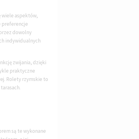
ę wiele aspektów,
e preferencje
 przez dowolny
zych indywidualnych
kcję zwijania, dzięki
wykle praktyczne
j. Rolety rzymskie to
tarasach.
borem są te wykonane