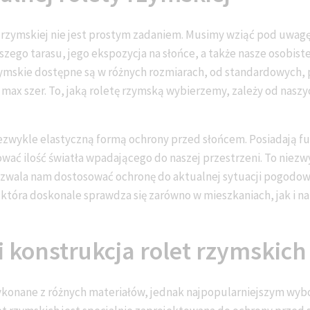
y rzymskiej nie jest prostym zadaniem. Musimy wziąć pod uwag
aszego tarasu, jego ekspozycja na słońce, a także nasze osobist
zymskie dostępne są w różnych rozmiarach, od standardowych,
o max szer. To, jaką roletę rzymską wybierzemy, zależy od nas
ezwykle elastyczną formą ochrony przed słońcem. Posiadają fun
wać ilość światła wpadającego do naszej przestrzeni. To niez
ozwala nam dostosować ochronę do aktualnej sytuacji pogodowe
tóra doskonale sprawdza się zarówno w mieszkaniach, jak i na 
i konstrukcja rolet rzymskich
ykonane z różnych materiałów, jednak najpopularniejszym wy