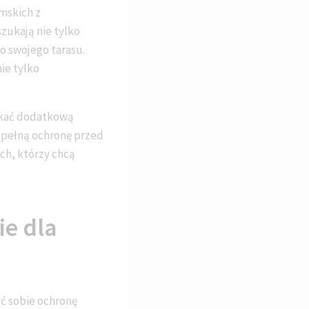
mskich z
szukają nie tylko
o swojego tarasu.
nie tylko
yskać dodatkową
a pełną ochronę przed
ch, którzy chcą
ie dla
ić sobie ochronę