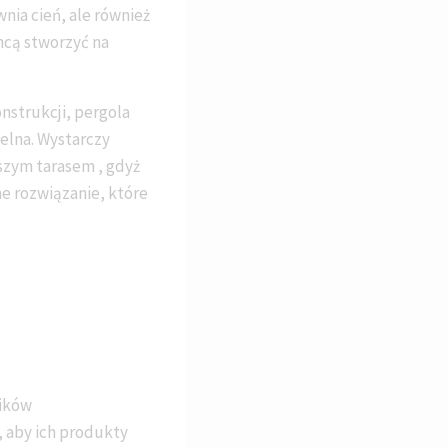
wnia cień, ale również
hcą stworzyć na
onstrukcji, pergola
elna. Wystarczy
szym tarasem , gdyż
e rozwiązanie, które
ników
, aby ich produkty