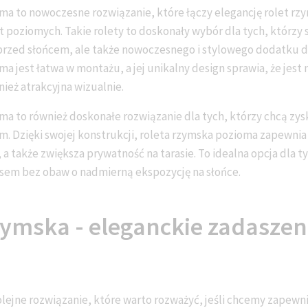
ma to nowoczesne rozwiązanie, które łączy elegancję rolet rzy
t poziomych. Takie rolety to doskonały wybór dla tych, którzy 
przed słońcem, ale także nowoczesnego i stylowego dodatku d
a jest łatwa w montażu, a jej unikalny design sprawia, że jest 
nież atrakcyjna wizualnie.
ma to również doskonałe rozwiązanie dla tych, którzy chcą z
m. Dzięki swojej konstrukcji, roleta rzymska pozioma zapewni
 także zwiększa prywatność na tarasie. To idealna opcja dla ty
rasem bez obaw o nadmierną ekspozycję na słońce.
zymska - eleganckie zadaszen
lejne rozwiązanie, które warto rozważyć, jeśli chcemy zapewn