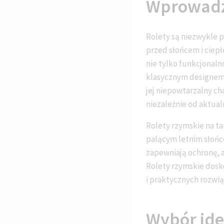
Wprowadz
Rolety są niezwykle p
przed słońcem i ciepł
nie tylko funkcjonal
klasycznym designem,
jej niepowtarzalny ch
niezależnie od aktual
Rolety rzymskie na ta
palącym letnim słońc
zapewniają ochronę, a
Rolety rzymskie dosk
i praktycznych rozwi
Wybór ide