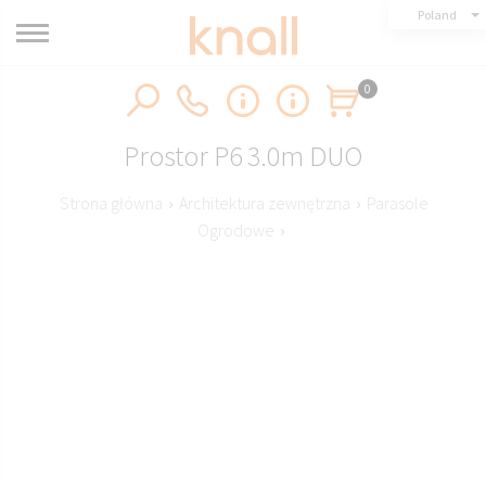
Poland
0
Prostor P6 3.0m DUO
Strona główna
›
Architektura zewnętrzna
›
Parasole
Ogrodowe
›