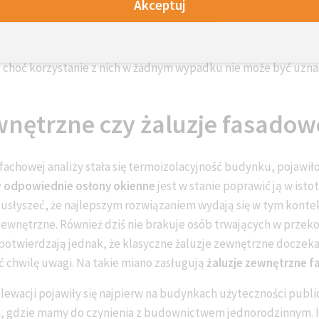
Akceptuj
 niż wcześniej rachunkami po decyzji o zakupie zmywarki do n
prostym do wprowadzenia w życie rozwiązaniem, jest też
wymi
adomo, że umożliwiają oszczędność energii. W wielu domach ci
 choć korzystanie z nich w żadnym wypadku nie może być uznan
wnętrzne czy żaluzje fasadow
chowej analizy stała się termoizolacyjność budynku, pojawił
w odpowiednie osłony okienne
jest w stanie poprawić ją w isto
usłyszeć, że najlepszym rozwiązaniem wydają się w tym konte
ewnętrzne. Również dziś nie brakuje osób trwających w przekon
 potwierdzają jednak, że klasyczne żaluzje zewnętrzne doczekał
ć chwilę uwagi. Na takie miano zasługują
żaluzje zewnętrzne 
lewacji pojawiły się najpierw na budynkach użyteczności publi
am, gdzie mamy do czynienia z budownictwem jednorodzinnym. 