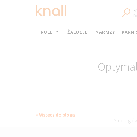
K
Po
Menu
ROLETY
ŻALUZJE
MARKIZY
KARNI
Optymal
« Wstecz do bloga
Strona głó