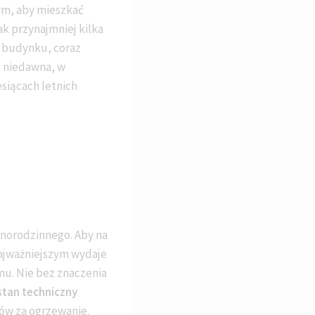
tym, aby mieszkać
k przynajmniej kilka
i budynku, coraz
d niedawna, w
siącach letnich
dnorodzinnego. Aby na
ajważniejszym wydaje
mu. Nie bez znaczenia
stan techniczny
ów za ogrzewanie.