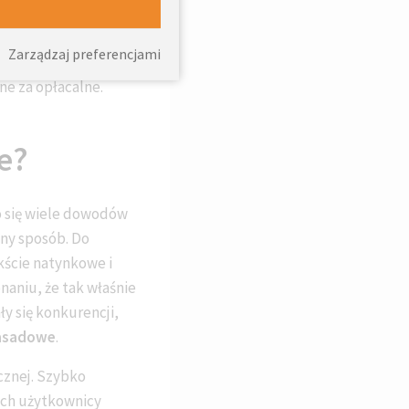
aczyń. Sprawdzonym, a
ana żarówek
na te ich
Zarządzaj preferencjami
ągle stosowane są
e za opłacalne.
e?
o się wiele dowodów
tny sposób. Do
kście natynkowe i
aniu, że tak właśnie
y się konkurencji,
fasadowe
.
cznej. Szybko
Ich użytkownicy