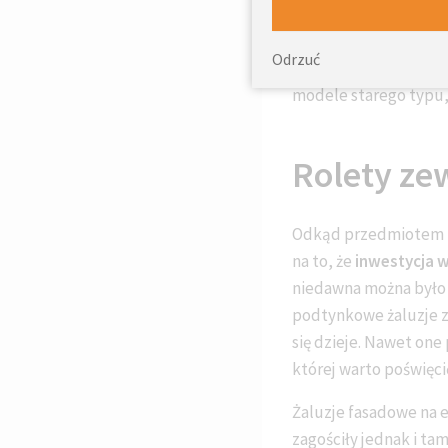
się znacznie niższymi
jednocześnie bardzo 
Odrzuć
modele, o których wi
modele starego typu,
Rolety ze
Odkąd przedmiotem fa
na to, że
inwestycja 
niedawna można było 
podtynkowe żaluzje z
się dzieje. Nawet one
której warto poświęci
Żaluzje fasadowe na e
zagościły jednak i t