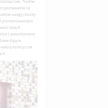
ednoznacznie. Trudno
nam postawienie na
 siebie uwagę choćby
zed promieniowaniem
wielu latach
, która z powodzeniem
adowe dające
 walory estetyczne
ach.