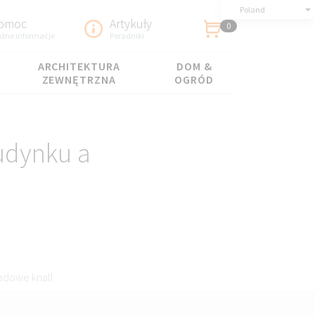
Poland
omoc
Artykuły
0
żne informacje
Poradniki
ARCHITEKTURA
DOM &
ZEWNĘTRZNA
OGRÓD
udynku a
sadowe knall