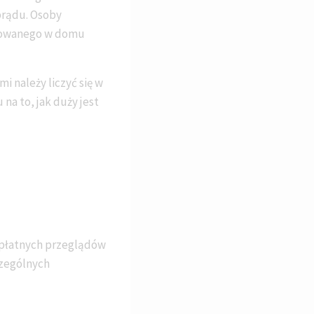
prądu. Osoby
osowanego w domu
 należy liczyć się w
na to, jak duży jest
 płatnych przeglądów
czególnych