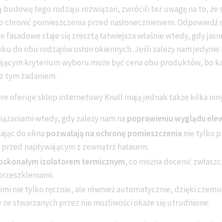
ką budowę tego rodzaju rozwiązań, zwrócili też uwagę na to, że 
lko chronić pomieszczenia przed nasłonecznieniem. Odpowiedź n
e fasadowe staje się zresztą łatwiejsza właśnie wtedy, gdy ja
ku do obu rodzajów osłon okiennych. Jeśli zależy nam jedynie
jącym kryterium wyboru może być cena obu produktów, bo ka
 z tym zadaniem.
re oferuje sklep internetowy Knall mają jednak także kilka inny
iązaniami wtedy, gdy zależy nam na
poprawieniu wyglądu elew
gając do okna
pozwalają na ochronę pomieszczenia
nie tylko 
 i przed napływającym z zewnątrz hałasem.
oskonałym izolatorem termicznym
, co można docenić zwłaszc
przeszkleniami.
mi nie tylko ręcznie, ale również automatycznie, dzięki czemu
ie ze stwarzanych przez nie możliwości okaże się utrudnione.