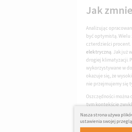
Jak zmnie
Analizując opracowa
być optymistą. Wielu
czterdzieści procent.
elektryczną
. Jak już
drogiej klimatyzacji.
wykorzystywane w dom
okazuje się, że wysok
nie przejmujemy się 
Oszczędności można o
tym kontekście zwykle
wody również jest ty
Nasza strona używa plików
urządzeń, których si
ustawienia swojej przeglą
jest nam w stanie za