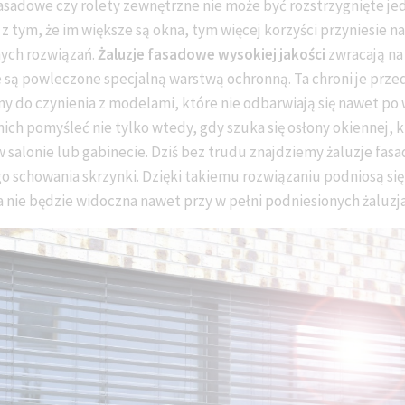
fasadowe czy rolety zewnętrzne nie może być rozstrzygnięte j
ę z tym, że im większe są okna, tym więcej korzyści przyniesie 
ych rozwiązań.
Żaluzje fasadowe wysokiej jakości
zwracają na
le są powleczone specjalną warstwą ochronną. Ta chroni je pr
 do czynienia z modelami, które nie odbarwiają się nawet po 
 nich pomyśleć nie tylko wtedy, gdy szuka się osłony okiennej
w salonie lub gabinecie. Dziś bez trudu znajdziemy żaluzje fas
o schowania skrzynki. Dzięki takiemu rozwiązaniu podniosą się
 nie będzie widoczna nawet przy w pełni podniesionych żaluzj