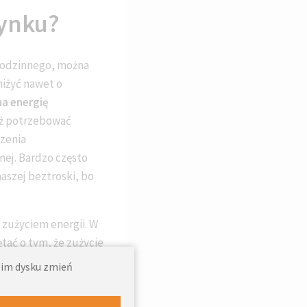
dynku?
odzinnego, można
iżyć nawet o
a energię
uż potrzebować
dzenia
ej. Bardzo często
aszej beztroski, bo
zużyciem energii. W
tać o tym, że zużycie
 od
wyłączania
woim dysku zmień
ć się zyskami, jakie
ż, że może pochwalić