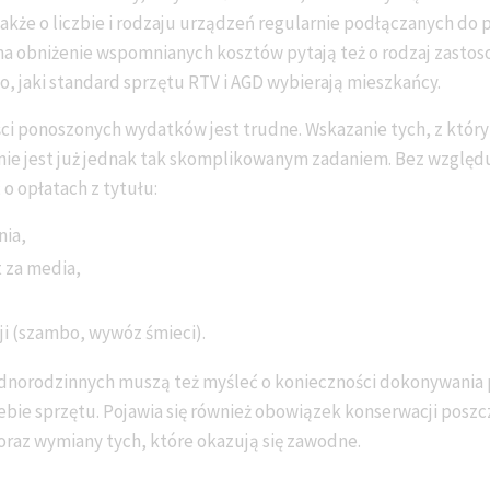
akże o liczbie i rodzaju urządzeń regularnie podłączanych do 
a obniżenie wspomnianych kosztów pytają też o rodzaj zast
to, jaki standard sprzętu RTV i AGD wybierają mieszkańcy.
i ponoszonych wydatków jest trudne. Wskazanie tych, z którymi
 nie jest już jednak tak skomplikowanym zadaniem. Bez względu 
o opłatach z tytułu:
ia,
 za media,
ji (szambo, wywóz śmieci).
dnorodzinnych muszą też myśleć o konieczności dokonywania
ebie sprzętu. Pojawia się również obowiązek konserwacji posz
oraz wymiany tych, które okazują się zawodne.