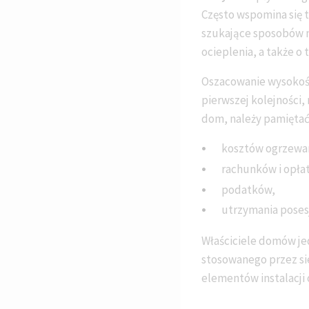
Często wspomina się t
szukające sposobów n
ocieplenia, a także o 
Oszacowanie wysokośc
pierwszej kolejności,
dom, należy pamiętać 
kosztów ogrzewan
rachunków i opłat
podatków,
utrzymania poses
Właściciele domów je
stosowanego przez si
elementów instalacji 