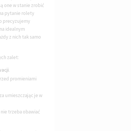
są one w stanie zrobić
a pytanie rolety
sno precyzujemy
 na idealnym
żdy z nich tak samo
ch zalet:
acji
.
przed promieniami
za umieszczając je w
 nie trzeba obawiać