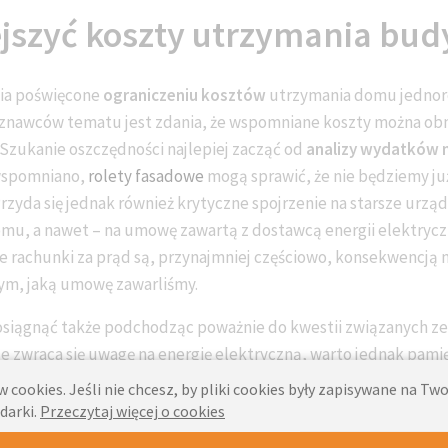
jszyć koszty utrzymania bu
nia poświęcone
ograniczeniu kosztów
utrzymania domu jednor
 znawców tematu jest zdania, że wspomniane koszty można obn
 Szukanie oszczędności najlepiej zacząć od
analizy wydatków n
 wspomniano,
rolety fasadowe
mogą sprawić, że nie będziemy j
 Przyda się jednak również krytyczne spojrzenie na starsze urzą
u, a nawet – na umowę zawartą z dostawcą energii elektryczn
ie rachunki za prąd są, przynajmniej częściowo, konsekwencją n
tym, jaką umowę zawarliśmy.
siągnąć także podchodząc poważnie do kwestii związanych ze 
 zwraca się uwagę na energię elektryczną, warto jednak pamię
m, które powinno być przez nas kontrolowane. Najlepiej zacząć
 cookies. Jeśli nie chcesz, by pliki cookies były zapisywane na T
ę nie używa
. Już po niedługim czasie można przyjemnie zaskoczy
darki.
Przeczytaj więcej o cookies
gwarantować tego rodzaju posunięcie. Wiele osób potwierdza te