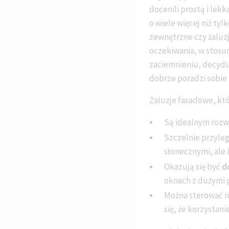
docenili prostą i lek
o wiele więcej niż ty
zewnętrzne czy żaluzj
oczekiwania, w stosun
zaciemnieniu, decydu
dobrze poradzi sobie
Żaluzje fasadowe, któ
Są idealnym rozw
Szczelnie przyle
słonecznymi, ale
Okazują się być
d
oknach z dużymi 
Można sterować ni
się, że korzystan