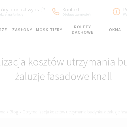
tóry produkt wybrać?
Kontakt
P
dział na funkcję
Obsługa zamówień
Wa
ROLETY
SZE
ZASŁONY
MOSKITIERY
OKNA
DACHOWE
izacja kosztów utrzymania b
żaluzje fasadowe knall
wna
›
Blog
›
Optymalizacja kosztów utrzymania budynku a żaluzje fa