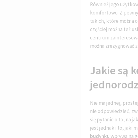
Również jego użytkowa
komfortowo. Z pewnyc
takich, które można o
częściej można też us
centrum zainteresowa
można zrezygnować z k
Jakie są 
jednorod
Nie ma jednej, proste
nie odpowiedzieć, zw
się pytanie o to, na
jest jednak i to, jaki
budynku
wpływa na ge