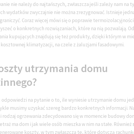
nie nie należy do najtańszych, zwłaszcza jeśli zależy nam na 
h wydatków zwyczajnie nie można zrezygnować. Istnieje jedna
graniczyć. Coraz więcej mówi się o poprawie termoizolacyjnośc
łyszeć o konkretnych rozwiązaniach, które na nią pozwalają. O
nia kupujących znajdują się też produkty, dzięki którym w mie
osztownej klimatyzacji, na czele z żaluzjami fasadowymi.
koszty utrzymania domu
zinnego?
j odpowiedzi na pytanie o to, ile wyniesie utrzymanie domu je
ykle musimy uzyskać szereg bardzo konkretnych informacji. N
 jaki rodzaj ogrzewania zdecydowano się w momencie budowy do
 metraż ma dom i jak wiele osób mieszka w nim na stałe. Również
nerowane koszty, w tym zwłaszcza te, które dotyczą rachunk