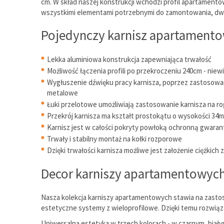
cm. W skład naszej konstrukcji wchodzi profil apartamento
wszystkimi elementami potrzebnymi do zamontowania, dwie 
Pojedynczy karnisz apartamentow
Lekka aluminiowa konstrukcja zapewniająca trwałość
Możliwość łączenia profili po przekroczeniu 240cm - nie
Wygłuszenie dźwięku pracy karnisza, poprzez zastosowane
metalowe
Łuki przelotowe umożliwiają zastosowanie karnisza na ro
Przekrój karnisza ma kształt prostokątu o wysokości 34
Karnisz jest w całości pokryty powłoką ochronną gwarant
Trwały i stabilny montaż na kołki rozporowe
Dzięki trwałości karnisza możliwe jest założenie ciężkich 
Decor karniszy apartamentowyc
Nasza kolekcja karniszy apartamentowych stawia na zastos
estetyczne systemy z wieloprofilowe. Dzięki temu rozwią
Uniwersalna estetyka w trzech kolorach - w czarnym, biał