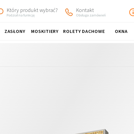
Który produkt wybrać?
Kontakt
Podział na funkcję
Obsługa zamówień
ZASŁONY
MOSKITIERY
ROLETY DACHOWE
OKNA