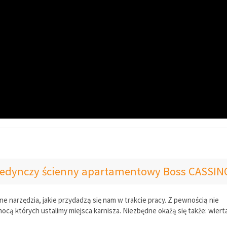
ojedynczy ścienny apartamentowy Boss CASSIN
narzędzia, jakie przydadzą się nam w trakcie pracy. Z pewnością nie
cą których ustalimy miejsca karnisza. Niezbędne okażą się także: wiert