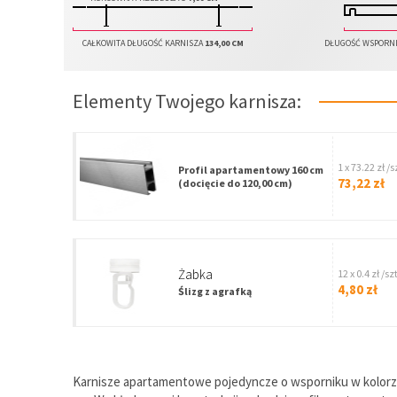
CAŁKOWITA DŁUGOŚĆ KARNISZA
134,00 CM
DŁUGOŚĆ WSPORN
Elementy Twojego karnisza:
1 x 73.22 zł /s
Profil apartamentowy 160 cm
73,22 zł
(docięcie do 120,00 cm)
Żabka
12 x 0.4 zł /szt
4,80 zł
Ślizg z agrafką
Karnisze apartamentowe pojedyncze o wsporniku w kolorz