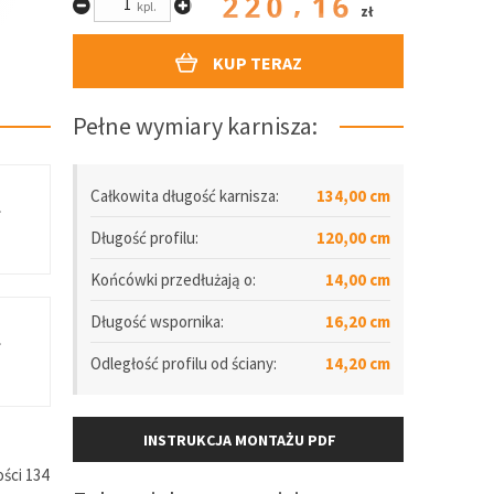
220.16
kpl.
zł
KUP TERAZ
Pełne wymiary karnisza:
Całkowita długość karnisza:
134,00 cm
.
Długość
profilu
:
120,00 cm
Końcówki przedłużają o:
14,00 cm
Długość wspornika:
16,20 cm
.
Odległość
profilu
od ściany:
14,20 cm
INSTRUKCJA MONTAŻU PDF
ści 134