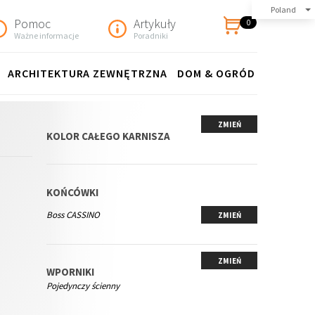
Poland
Pomoc
Artykuły
0
Ważne informacje
Poradniki
ARCHITEKTURA ZEWNĘTRZNA
DOM & OGRÓD
ZMIEŃ
KOLOR CAŁEGO KARNISZA
KOŃCÓWKI
Boss CASSINO
ZMIEŃ
ZMIEŃ
WPORNIKI
Pojedynczy ścienny