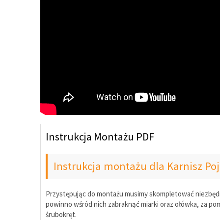
Instrukcja Montażu PDF
Instrukcja montażu dla Karnisz P
Przystępując do montażu musimy skompletować niezbędne 
powinno wśród nich zabraknąć miarki oraz ołówka, za pomo
śrubokręt.