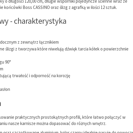
wy o długości 120,00 cm, długie wsporniki pojedyncze ścienne wraz ze
końcówki Boss CASSINO oraz ślizg z agrafką w ilości 12 sztuk.
y - charakterystyka
widocznym z zewnątrz łącznikiem
 ślizgi z tworzywa które niwelują dźwięk tarcia kółek o powierzchnie
gu 90°
mm
ującą trwałość i odporność na korozję
zasłon
h
owanie praktycznych prostokątnych profili, które łatwo połączyć w
zaniu nasze karnisze można dopasować do różnych wnętrz.
ym oraz szczotkowane aluminium. kolor czarny idealnie pasuje do nowoc