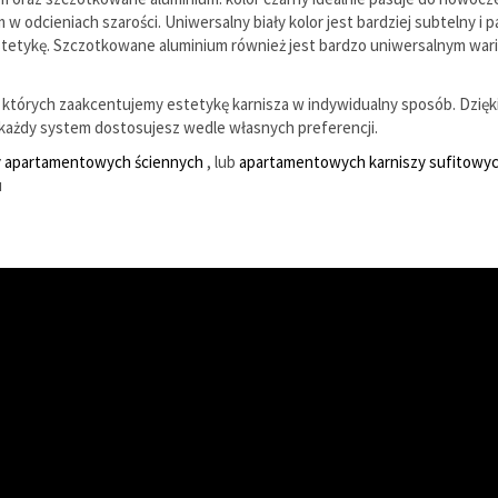
dcieniach szarości. Uniwersalny biały kolor jest bardziej subtelny i p
estetykę. Szczotkowane aluminium również jest bardzo uniwersalnym wa
których zaakcentujemy estetykę karnisza w indywidualny sposób. Dzięk
ażdy system dostosujesz wedle własnych preferencji.
y apartamentowych ściennych
, lub
apartamentowych karniszy sufitowy
u