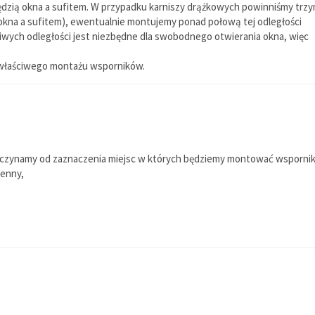
ędzią okna a sufitem. W przypadku karniszy drążkowych powinniśmy trz
okna a sufitem), ewentualnie montujemy ponad połową tej odległości
wych odległości jest niezbędne dla swobodnego otwierania okna, więc
o właściwego montażu wsporników.
zynamy od zaznaczenia miejsc w których będziemy montować wsporni
ienny,