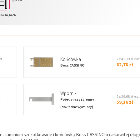
IKA
16,20 CM
Końcówka
zt.
2 x 41.39 zł /szt
82,78 zł
Boss CASSINO
wporniki
.
2 x 29.68 zł /szt
Pojedynczy ścienny
59,36 zł
(dokładne wymiary)
e aluminium szczotkowane i końcówką Boss CASSINO o całkowitej długo