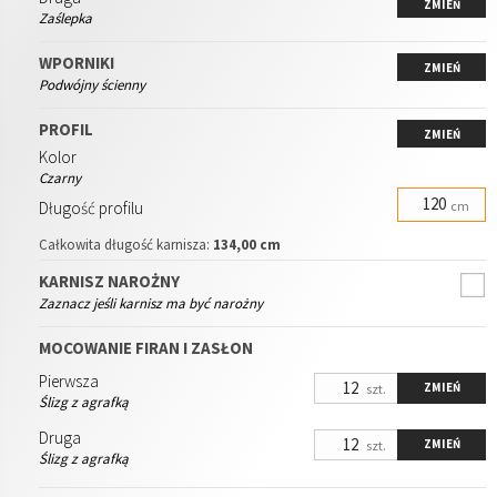
ZMIEŃ
Zaślepka
WPORNIKI
ZMIEŃ
Podwójny ścienny
PROFIL
ZMIEŃ
Kolor
Czarny
Długość profilu
cm
Całkowita długość karnisza:
134,00 cm
KARNISZ NAROŻNY
Zaznacz jeśli karnisz ma być narożny
MOCOWANIE FIRAN I ZASŁON
Pierwsza
ZMIEŃ
szt.
Ślizg z agrafką
Druga
ZMIEŃ
szt.
Ślizg z agrafką