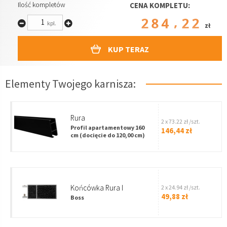
Ilość kompletów
CENA KOMPLETU:
284.22
kpl.
zł
KUP TERAZ
Elementy Twojego karnisza:
Rura
2 x 73.22 zł /szt.
Profil apartamentowy 160
146,44 zł
cm
(docięcie do 120,00 cm)
Końcówka Rura I
2 x 24.94 zł /szt.
49,88 zł
Boss