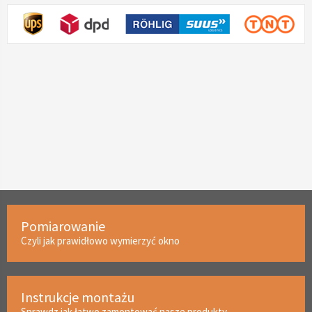
Pomiarowanie
Czyli jak prawidłowo wymierzyć okno
Instrukcje montażu
Sprawdz jak łatwo zamontować nasze produkty