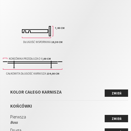
7,40 CM
DŁUGOŚĆ WSPORNIKA
18,30 CM
KOŃCÓWKA PRZEDŁUŻA O
7,00 CM
CAŁKOWITA DŁUGOŚĆ KARNISZA
134,00 CM
KOLOR CAŁEGO KARNISZA
ZMIEŃ
KOŃCÓWKI
Pierwsza
ZMIEŃ
Boss
Druga