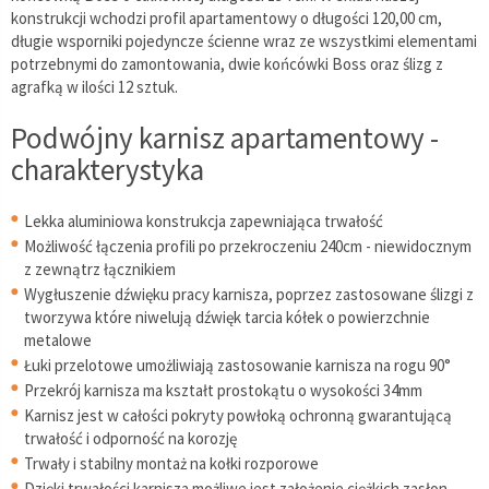
konstrukcji wchodzi profil apartamentowy o długości 120,00 cm,
długie wsporniki pojedyncze ścienne wraz ze wszystkimi elementami
potrzebnymi do zamontowania, dwie końcówki Boss oraz ślizg z
agrafką w ilości 12 sztuk.
Podwójny karnisz apartamentowy -
charakterystyka
Lekka aluminiowa konstrukcja zapewniająca trwałość
Możliwość łączenia profili po przekroczeniu 240cm - niewidocznym
z zewnątrz łącznikiem
Wygłuszenie dźwięku pracy karnisza, poprzez zastosowane ślizgi z
tworzywa które niwelują dźwięk tarcia kółek o powierzchnie
metalowe
Łuki przelotowe umożliwiają zastosowanie karnisza na rogu 90°
Przekrój karnisza ma kształt prostokątu o wysokości 34mm
Karnisz jest w całości pokryty powłoką ochronną gwarantującą
trwałość i odporność na korozję
Trwały i stabilny montaż na kołki rozporowe
Dzięki trwałości karnisza możliwe jest założenie ciężkich zasłon