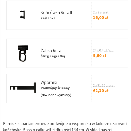
Końcówka Rura II
2 x 8 zł /szt.
16,00 zł
Zaślepka
Żabka Rura
24 x 0.4 zł /szt.
9,60 zł
Ślizg z agrafką
wporniki
2 x 31.15 zł /szt.
Podwójny ścienny
62,30 zł
(dokładne wymiary)
Karnisze apartamentowe podwójne o wsporniku w kolorze czarnym i
końcówką Boss o całkowitej długości 134 cm. W skład naszej