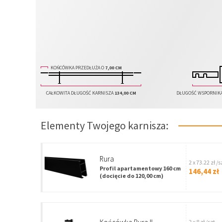
KOŃCÓWKA PRZEDŁUŻA O
7,00 CM
CAŁKOWITA DŁUGOŚĆ KARNISZA
134,00 CM
DŁUGOŚĆ WSPORNIK
Elementy Twojego karnisza:
Rura
2 x 73.22 zł /s
Profil apartamentowy 160 cm
146,44 zł
(docięcie do 120,00 cm)
2 x 8 zł /szt.