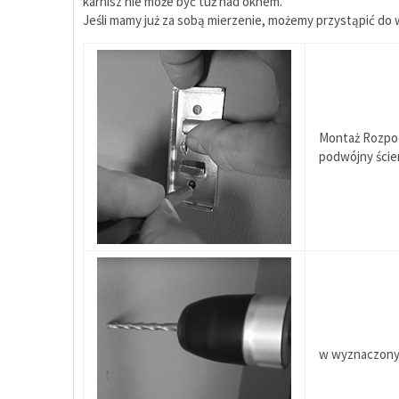
karnisz nie może być tuż nad oknem.
Jeśli mamy już za sobą mierzenie, możemy przystąpić d
Montaż Rozpoc
podwójny ścien
w wyznaczonyc