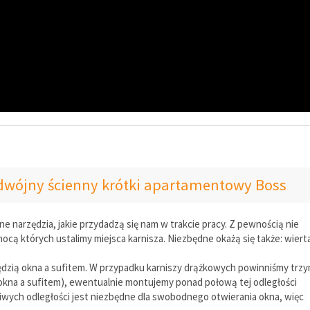
odwójny ścienny krótki apartamentowy Boss
narzędzia, jakie przydadzą się nam w trakcie pracy. Z pewnością nie
cą których ustalimy miejsca karnisza. Niezbędne okażą się także: wiert
ędzią okna a sufitem. W przypadku karniszy drążkowych powinniśmy trz
okna a sufitem), ewentualnie montujemy ponad połową tej odległości
wych odległości jest niezbędne dla swobodnego otwierania okna, więc