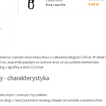
Żabka Rura
9,60 zł
Ślizg z agrafką
zt.
lorze czarnym i końcówką Boss o całkowitej długości 134 cm. W skład 
00 cm, wsporniki pojedyncze ścienne wraz ze wszystkimi elementami
g z agrafką w ilości 12 sztuk.
 - charakterystyka
widocznym z zewnątrz łącznikiem
 ślizgi z tworzywa które niwelują dźwięk tarcia kółek o powierzchnie