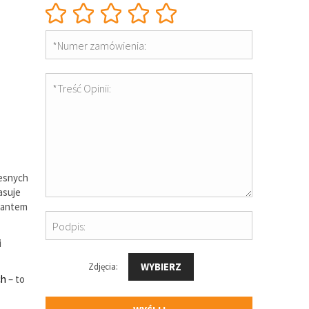
*Numer zamówienia:
*Treść Opinii:
zesnych
asuje
riantem
Podpis:
i
WYBIERZ
Zdjęcia:
ch
– to