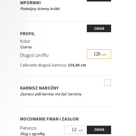
WPORNIKI
Podwójny ścienny krótki
ZMIEŃ
PROFIL
Kolor
Czarny
Długość profilu
cm
Całkowita długość karnisza:
134,00 cm
KARNISZ NAROŻNY
Zaznacz jeśli karnisz ma być narożny
MOCOWANIE FIRAN I ZASŁON
Pierwsza
ZMIEŃ
szt.
Ślizg z agrafką