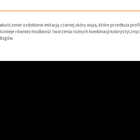
ńczenie ozdobione imitacją czarnej skóry węża, które przedłuża profil
 istnieje również możliwość tworzenia różnych kombinacji kolorystycznyc
lizgów.