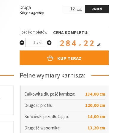
Druga
ZMIEŃ
szt.
Ślizg z agrafką
Ilość kompletów
CENA KOMPLETU:
284.22
kpl.
zł
KUP TERAZ
Pełne wymiary karnisza:
Całkowita długość karnisza:
134,00 cm
.
Długość
profilu
:
120,00 cm
Końcówki przedłużają o:
14,00 cm
Długość wspornika:
13,20 cm