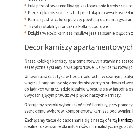
Łuki przelotowe umożliwiają zastosowanie karnisza na ro
Przekrój karnisza ma kształt prostokątu o wysokości 34
Karnisz jest w całości pokryty powłoką ochronną gwarant
Trwały i stabilny montaż na kołki rozporowe
Dzięki trwałości karnisza możliwe jest założenie ciężkich 
Decor karniszy apartamentowyc
Nasza kolekcja karniszy apartamentowych stawia na zastos
estetyczne systemy z wieloprofilowe. Dzięki temu rozwią
Uniwersalna estetyka w trzech kolorach - w czarnym, biał
wnętrz, komponując się z modernistycznym budownictwem w o
do jadnych wnętrz, gdzie idealnie wpasuje się w łagodną 
uwydatniającym prawdziwe piękno naszych karniszy.
Oferujemy szeroki wybór zakończeń karniszy, przy pomocy 
szerokiemu wyborowi komponentów karnisza pod wymiar, k
Zachęcamy także do zapoznania się z naszą ofertą
karnisz
idealne rozwiązanie dla miłośników minimalistycznego styl