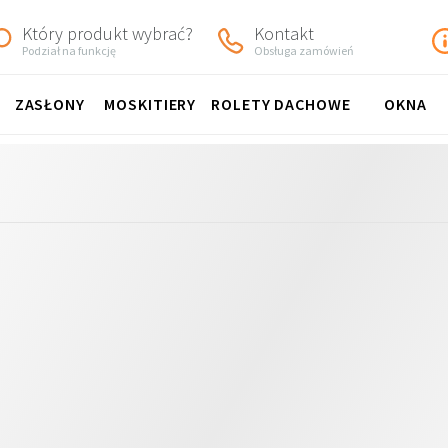
Który produkt wybrać?
Kontakt
Podział na funkcję
Obsługa zamówień
ZASŁONY
MOSKITIERY
ROLETY DACHOWE
OKNA