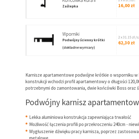
Końcówka Rura II
16,00 zł
Zaślepka
wporniki
2 x 31.15 zł /s
Podwójny ścienny krótki
62,30 zł
(dokładne wymiary)
Karnisze apartamentowe podwójne krótkie o wsporniku w ko
konstrukcji wchodzi profil apartamentowy o długości 120,
potrzebnymi do zamontowania, dwie końcówki Boss oraz śliz
Podwójny karnisz apartamentowy
Lekka aluminiowa konstrukcja zapewniająca trwałość
Możliwość łączenia profili po przekroczeniu 240cm - nie
Wygłuszenie dźwięku pracy karnisza, poprzez zastosowane
metalowe