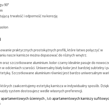
gu 90°
mm
ującą trwałość i odporność na korozję
zasłon
h
owanie praktycznych prostokątnych profili, które łatwo połączyć w
zaniu nasze karnisze można dopasować do różnych wnętrz.
ym oraz szczotkowane aluminium. kolor czarny idealnie pasuje do nowoc
dcieniach szarości. Uniwersalny biały kolor jest bardziej subtelny i p
estetykę. Szczotkowane aluminium również jest bardzo uniwersalnym wa
których zaakcentujemy estetykę karnisza w indywidualny sposób. Dzięk
ażdy system dostosujesz wedle własnych preferencji.
y apartamentowych ściennych
, lub
apartamentowych karniszy sufitowy
u