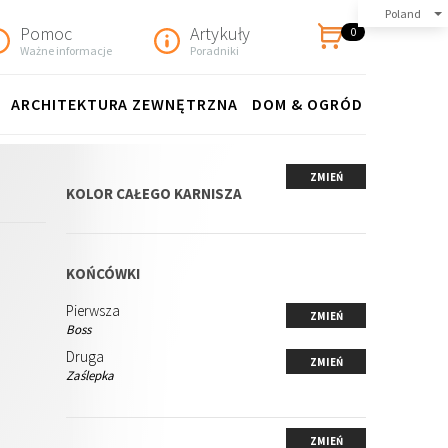
Poland
Pomoc
Artykuły
0
Ważne informacje
Poradniki
ARCHITEKTURA ZEWNĘTRZNA
DOM & OGRÓD
ZMIEŃ
KOLOR CAŁEGO KARNISZA
KOŃCÓWKI
Pierwsza
ZMIEŃ
Boss
Druga
ZMIEŃ
Zaślepka
ZMIEŃ