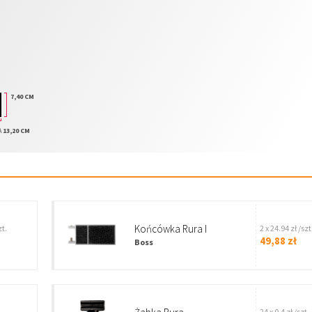
7,40 CM
A
13,20 CM
Końcówka Rura I
zt.
2 x 24.94 zł /szt
49,88 zł
Boss
24 x 0.4 zł /szt.