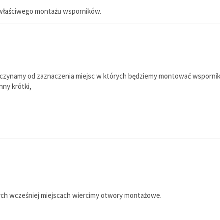
o właściwego montażu wsporników.
zynamy od zaznaczenia miejsc w których będziemy montować wsporni
ny krótki,
h wcześniej miejscach wiercimy otwory montażowe.