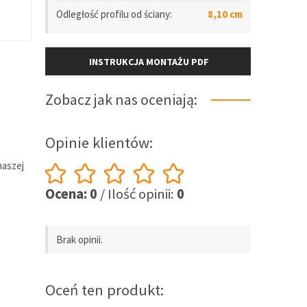
Odległość
profilu
od ściany:
8,10 cm
INSTRUKCJA MONTAŻU PDF
Zobacz jak nas oceniają:
Opinie klientów:
naszej
Ocena: 0
/ Ilość opinii:
0
Brak opinii.
Oceń ten produkt: