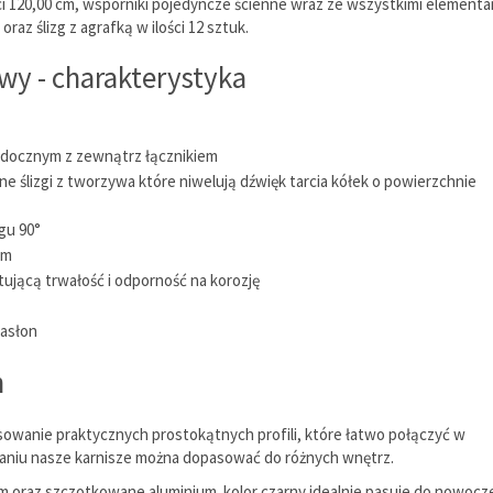
ci 120,00 cm, wsporniki pojedyncze ścienne wraz ze wszystkimi elementa
z ślizg z agrafką w ilości 12 sztuk.
y - charakterystyka
widocznym z zewnątrz łącznikiem
 ślizgi z tworzywa które niwelują dźwięk tarcia kółek o powierzchnie
gu 90°
mm
ującą trwałość i odporność na korozję
zasłon
h
owanie praktycznych prostokątnych profili, które łatwo połączyć w
zaniu nasze karnisze można dopasować do różnych wnętrz.
ym oraz szczotkowane aluminium. kolor czarny idealnie pasuje do nowoc