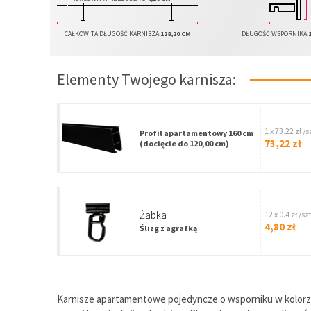
CAŁKOWITA DŁUGOŚĆ KARNISZA
128,20 CM
DŁUGOŚĆ WSPORNIKA
Elementy Twojego karnisza:
1 x 73.22 zł /s
Profil apartamentowy 160 cm
73,22 zł
(docięcie do 120,00 cm)
Żabka
12 x 0.4 zł /szt
4,80 zł
Ślizg z agrafką
Karnisze apartamentowe pojedyncze o wsporniku w kolorze