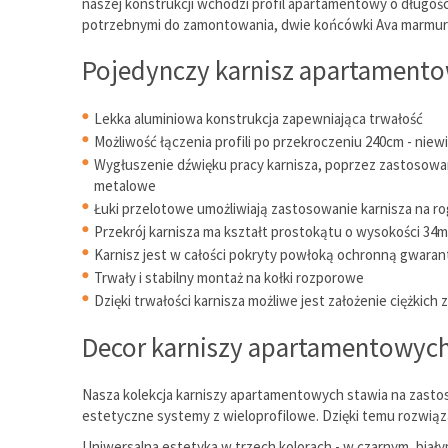
naszej konstrukcji wchodzi profil apartamentowy o długoś
potrzebnymi do zamontowania, dwie końcówki Ava marmur ora
Pojedynczy karnisz apartamentow
Lekka aluminiowa konstrukcja zapewniająca trwałość
Możliwość łączenia profili po przekroczeniu 240cm - nie
Wygłuszenie dźwięku pracy karnisza, poprzez zastosowane
metalowe
Łuki przelotowe umożliwiają zastosowanie karnisza na ro
Przekrój karnisza ma kształt prostokątu o wysokości 34
Karnisz jest w całości pokryty powłoką ochronną gwarant
Trwały i stabilny montaż na kołki rozporowe
Dzięki trwałości karnisza możliwe jest założenie ciężkich 
Decor karniszy apartamentowyc
Nasza kolekcja karniszy apartamentowych stawia na zastos
estetyczne systemy z wieloprofilowe. Dzięki temu rozwią
Uniwersalna estetyka w trzech kolorach - w czarnym, biał