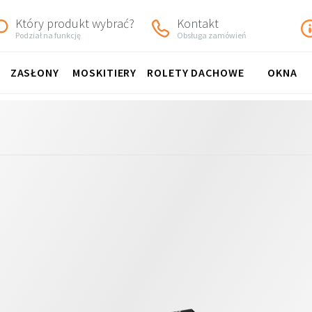
Który produkt wybrać?
Kontakt
Podział na funkcję
Obsługa zamówień
ZASŁONY
MOSKITIERY
ROLETY DACHOWE
OKNA