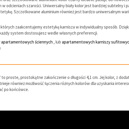
dcieniach szarości. Uniwersalny biały kolor jest bardziej subtelny i p
estetykę. Szczotkowane aluminium również jest bardzo uniwersalnym wa
których zaakcentujemy estetykę karnisza w indywidualny sposób. Dzięk
ażdy system dostosujesz wedle własnych preferencji.
y apartamentowych ściennych
, lub
apartamentowych karniszy sufitowy
u
 proste, prostokątne zakończenie o długości 4,1 cm. Jej kolor, z doda
stnieje również możliwość łączenia różnych kolorów dla uzyskania intere
wać po końcówce.