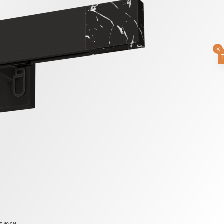
×
7,40 CM