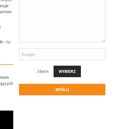
asuje
riantem
i
ch
– to
Podpis:
WYBIERZ
Zdjęcia:
tkiem
sujących
WYŚLIJ