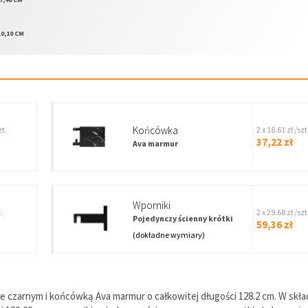
10,10 CM
Końcówka
zt.
2 x 18.61 zł /szt
37,22 zł
Ava marmur
wporniki
.
2 x 29.68 zł /szt
Pojedynczy ścienny krótki
59,36 zł
(dokładne wymiary)
 czarnym i końcówką Ava marmur o całkowitej długości 128.2 cm. W skła