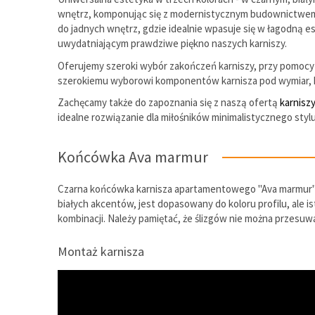
wnętrz, komponując się z modernistycznym budownictwem w o
do jadnych wnętrz, gdzie idealnie wpasuje się w łagodną 
uwydatniającym prawdziwe piękno naszych karniszy.
Oferujemy szeroki wybór zakończeń karniszy, przy pomocy 
szerokiemu wyborowi komponentów karnisza pod wymiar, k
Zachęcamy także do zapoznania się z naszą ofertą
karnisz
idealne rozwiązanie dla miłośników minimalistycznego styl
Końcówka Ava marmur
Czarna końcówka karnisza apartamentowego "Ava marmur" to
białych akcentów, jest dopasowany do koloru profilu, ale i
kombinacji. Należy pamiętać, że ślizgów nie można przesu
Montaż karnisza