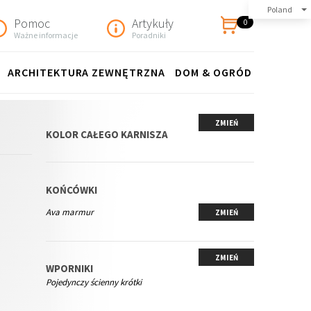
Poland
Pomoc
Artykuły
0
Ważne informacje
Poradniki
ARCHITEKTURA ZEWNĘTRZNA
DOM & OGRÓD
ZMIEŃ
KOLOR CAŁEGO KARNISZA
KOŃCÓWKI
Ava marmur
ZMIEŃ
ZMIEŃ
WPORNIKI
Pojedynczy ścienny krótki