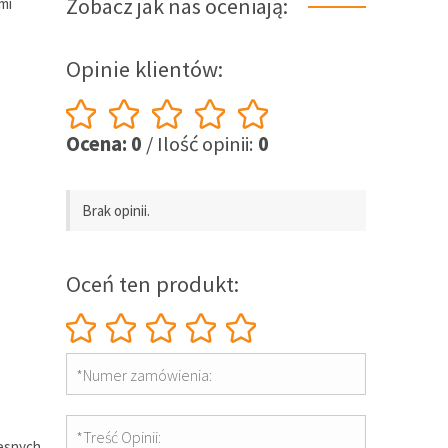
Zobacz jak nas oceniają:
mi
Opinie klientów:
Ocena: 0
/ Ilość opinii:
0
Brak opinii.
Oceń ten produkt:
*Numer zamówienia:
*Treść Opinii:
zesnych