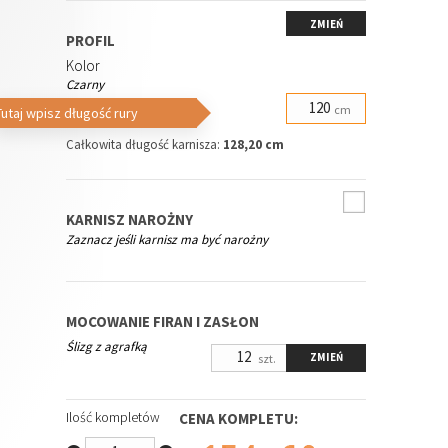
ZMIEŃ
PROFIL
Kolor
Czarny
Długość profilu
cm
Tutaj wpisz długość rury
Całkowita długość karnisza:
128,20 cm
KARNISZ NAROŻNY
Zaznacz jeśli karnisz ma być narożny
MOCOWANIE FIRAN I ZASŁON
Ślizg z agrafką
ZMIEŃ
szt.
Ilość kompletów
CENA KOMPLETU: