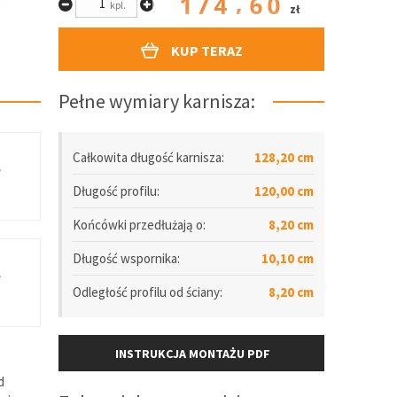
174.60
kpl.
zł
KUP TERAZ
Pełne wymiary karnisza:
Całkowita długość karnisza:
128,20 cm
.
Długość
profilu
:
120,00 cm
Końcówki przedłużają o:
8,20 cm
Długość wspornika:
10,10 cm
.
Odległość
profilu
od ściany:
8,20 cm
INSTRUKCJA MONTAŻU PDF
d