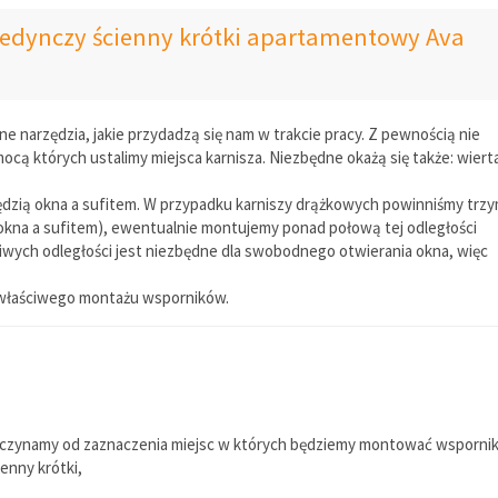
jedynczy ścienny krótki apartamentowy Ava
narzędzia, jakie przydadzą się nam w trakcie pracy. Z pewnością nie
cą których ustalimy miejsca karnisza. Niezbędne okażą się także: wiert
ędzią okna a sufitem. W przypadku karniszy drążkowych powinniśmy trz
okna a sufitem), ewentualnie montujemy ponad połową tej odległości
wych odległości jest niezbędne dla swobodnego otwierania okna, więc
o właściwego montażu wsporników.
zynamy od zaznaczenia miejsc w których będziemy montować wsporni
enny krótki,