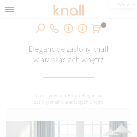
Poland
0
Eleganckie zasłony knall
w aranżacjach wnętrz
Strona główna
›
Blog
›
Eleganckie
zasłony knall w aranżacjach wnętrz