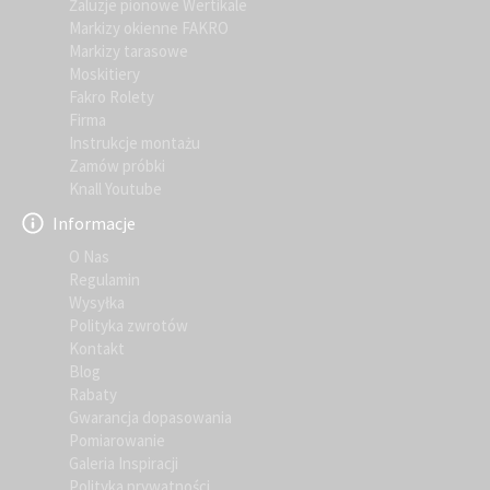
Żaluzje pionowe Wertikale
Markizy okienne FAKRO
Markizy tarasowe
Moskitiery
Fakro Rolety
Firma
Instrukcje montażu
Zamów próbki
Knall Youtube
Informacje
O Nas
Regulamin
Wysyłka
Polityka zwrotów
Kontakt
Blog
Rabaty
Gwarancja dopasowania
Pomiarowanie
Galeria Inspiracji
Polityka prywatności