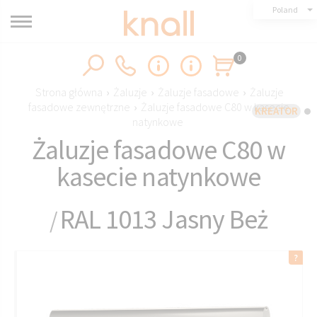
Poland
0
Strona główna
›
Żaluzje
›
Żaluzje fasadowe
›
Żaluzje
fasadowe zewnętrzne
›
Żaluzje fasadowe C80 w kasecie
KREATOR
natynkowe
Żaluzje fasadowe C80 w
kasecie natynkowe
RAL 1013 Jasny Beż
/