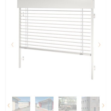
‹
›
‹
›