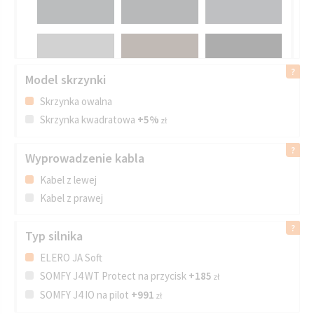
Model skrzynki
Skrzynka owalna
Skrzynka kwadratowa
+5%
zł
Wyprowadzenie kabla
Kabel z lewej
Kabel z prawej
Typ silnika
ELERO JA Soft
SOMFY J4 WT Protect na przycisk
+185
zł
SOMFY J4 IO na pilot
+991
zł