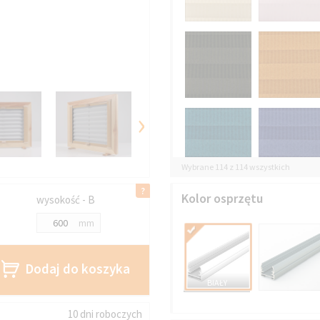
›
Wybrane 114 z 114 wszystkich
Kolor osprzętu
wysokość - B
mm
Dodaj do koszyka
BIAŁY
10 dni roboczych