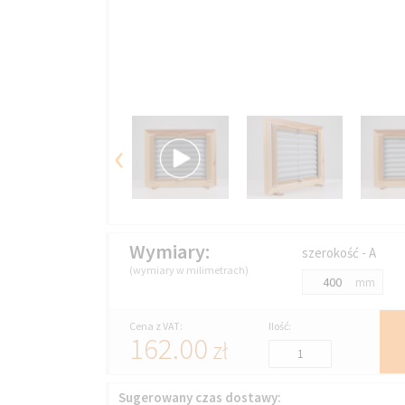
‹
Wymiary:
szerokość - A
(wymiary w milimetrach)
mm
Cena z VAT:
Ilość:
162.00
zł
Sugerowany czas dostawy: