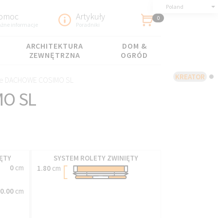
Poland
omoc
Artykuły
0
żne informacje
Poradniki
ARCHITEKTURA
DOM &
ZEWNĘTRZNA
OGRÓD
KREATOR
ne DACHOWE COSIMO SL
MO SL
ĘTY
SYSTEM ROLETY ZWINIĘTY
0
cm
1.80
cm
0.00
cm