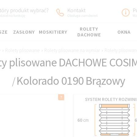
tóry produkt wybrać?
Kontakt
P
dział na funkcję
Obsługa zamówień
Wa
ROLETY
SZE
ZASŁONY
MOSKITIERY
OKNA
DACHOWE
y
›
Rolety plisowane
›
Rolety plisowane na wymiar
›
Rolety plisowa
ty plisowane DACHOWE COSI
Kolorado 0190 Brązowy
/
SYSTEM ROLETY ROZWINI
60
cm
6