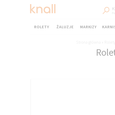
K
Po
Menu
ROLETY
ŻALUZJE
MARKIZY
KARNI
Strona główna
›
Rolet
Role