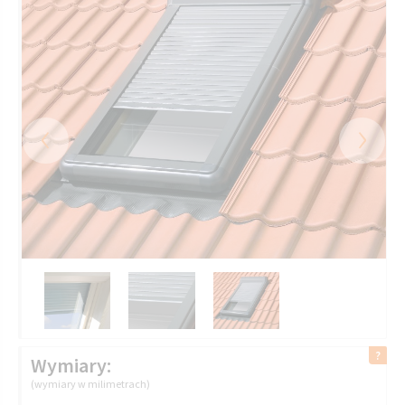
‹
›
Wymiary:
(wymiary w milimetrach)