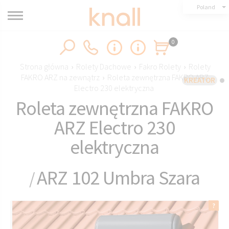
Poland
0
Strona główna
›
Rolety Dachowe
›
Fakro Rolety
›
Rolety
FAKRO ARZ na zewnątrz
›
Roleta zewnętrzna FAKRO ARZ
KREATOR
Electro 230 elektryczna
Roleta zewnętrzna FAKRO
ARZ Electro 230
elektryczna
ARZ 102 Umbra Szara
/