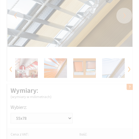
‹
›
‹
›
Wymiary:
(wymiary w milimetrach)
Wybierz:
Cena z VAT:
Ilość: