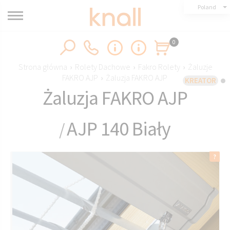
Poland
0
Strona główna
›
Rolety Dachowe
›
Fakro Rolety
›
Żaluzje
FAKRO AJP
›
Żaluzja FAKRO AJP
KREATOR
Żaluzja FAKRO AJP
AJP 140 Biały
/