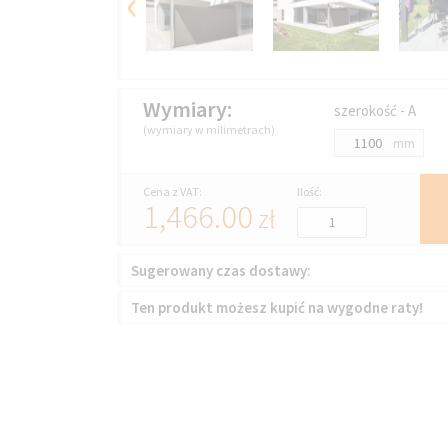
‹
Wymiary:
szerokość - A
(wymiary w milimetrach)
mm
Cena z VAT:
Ilość:
1,466.00
zł
Sugerowany czas dostawy:
Ten produkt możesz kupić na wygodne raty!