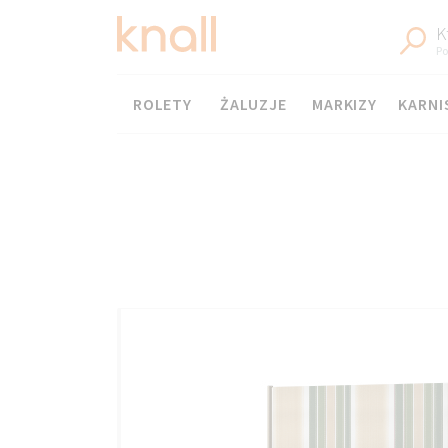
K
Po
Menu
ROLETY
ŻALUZJE
MARKIZY
KARNI