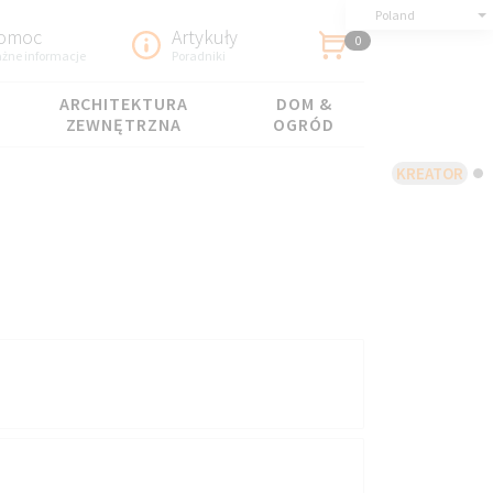
Poland
omoc
Artykuły
0
żne informacje
Poradniki
ARCHITEKTURA
DOM &
ZEWNĘTRZNA
OGRÓD
KREATOR