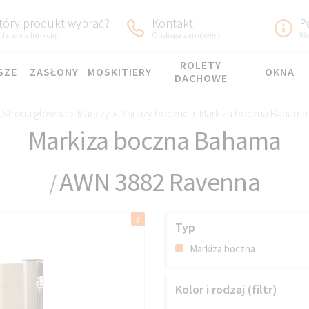
tóry produkt wybrać?
Kontakt
P
dział na funkcję
Obsługa zamówień
Wa
ROLETY
SZE
ZASŁONY
MOSKITIERY
OKNA
DACHOWE
Strona główna
›
Markizy
›
Markizy boczne
›
Markiza boczna Bahama
Markiza boczna Bahama
AWN 3882 Ravenna
/
Typ
Markiza boczna
Kolor i rodzaj (filtr)