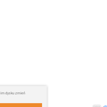
woim dysku zmień
OPIS