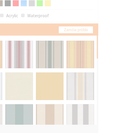
Acrylic
Waterproof
Zamów próbki