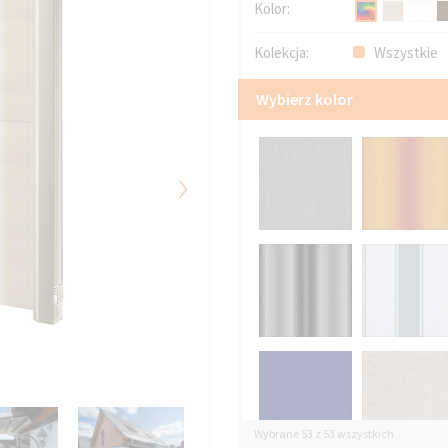
Kolor:
Kolekcja:
Wszystkie
Wybierz kolor
›
Wybrane 53 z 53 wszystkich