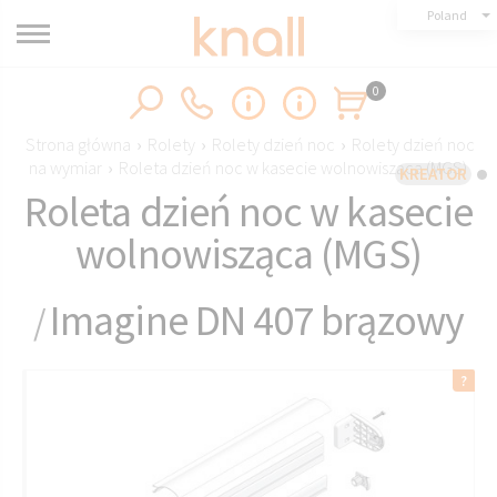
Poland
0
Strona główna
›
Rolety
›
Rolety dzień noc
›
Rolety dzień noc
na wymiar
›
Roleta dzień noc w kasecie wolnowisząca (MGS)
KREATOR
Roleta dzień noc w kasecie
wolnowisząca (MGS)
Imagine DN 407 brązowy
/