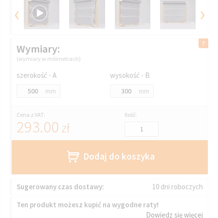
‹
›
Wymiary:
(wymiary w milimetrach)
szerokość - A
wysokość - B
mm
mm
Cena z VAT:
Ilość:
293.00
zł
Dodaj do koszyka
Sugerowany czas dostawy:
10 dni roboczych
Ten produkt możesz kupić na wygodne raty!
Dowiedz się więcej