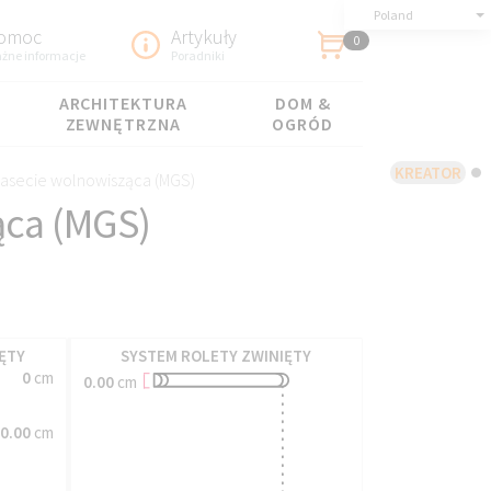
Poland
omoc
Artykuły
0
żne informacje
Poradniki
ARCHITEKTURA
DOM &
ZEWNĘTRZNA
OGRÓD
KREATOR
kasecie wolnowisząca (MGS)
ąca (MGS)
ĘTY
SYSTEM ROLETY ZWINIĘTY
0
cm
0.00
cm
0.00
cm