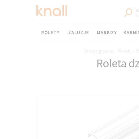
K
Po
Menu
ROLETY
ŻALUZJE
MARKIZY
KARNI
Strona główna
›
Rolety
›
R
Roleta d