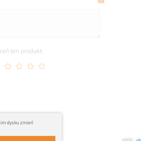
ceń ten produkt:
woim dysku zmień
OPIS