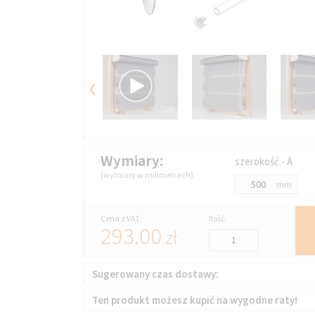
‹
Wymiary:
szerokość - A
(wymiary w milimetrach)
mm
Cena z VAT:
Ilość:
293.00
zł
Sugerowany czas dostawy:
Ten produkt możesz kupić na wygodne raty!