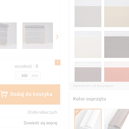
›
wysokość - B
mm
Wybrane 47 z 47 wszystkich
Dodaj do koszyka
Kolor osprzętu
10 dni roboczych
Dowiedz się więcej