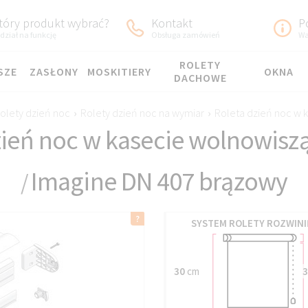
tóry produkt wybrać?
Kontakt
P
dział na funkcję
Obsługa zamówień
Wa
ROLETY
SZE
ZASŁONY
MOSKITIERY
OKNA
DACHOWE
olety dzień noc
›
Rolety dzień noc na wymiar
›
Roleta dzień noc w 
zień noc w kasecie wolnowisz
Imagine DN 407 brązowy
/
SYSTEM ROLETY ROZWINI
30
cm
3