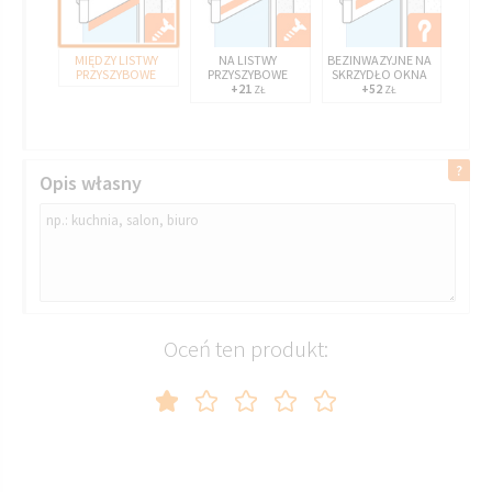
MIĘDZY LISTWY
NA LISTWY
BEZINWAZYJNE NA
PRZYSZYBOWE
PRZYSZYBOWE
SKRZYDŁO OKNA
+21
+52
ZŁ
ZŁ
Opis własny
Oceń ten produkt: