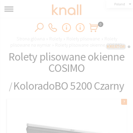
Poland
0
Strona główna
›
Rolety
›
Rolety plisowane
›
Rolety
plisowane na wymiar
›
Rolety plisowane okienne COSIMO
KREATOR
Rolety plisowane okienne
COSIMO
KoloradoBO 5200 Czarny
/