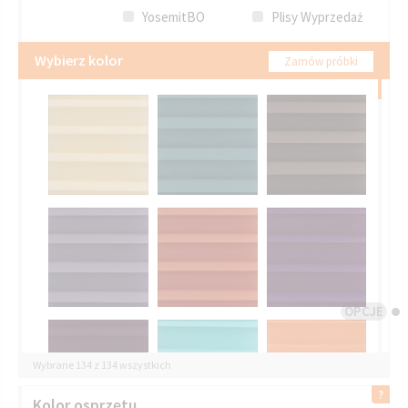
YosemitBO
Plisy Wyprzedaż
Wybierz kolor
Zamów próbki
OPCJE
Wybrane 134 z 134 wszystkich
Kolor osprzętu