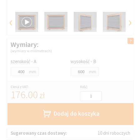
‹
›
Wymiary:
(wymiary w milimetrach)
szerokość - A
wysokość - B
mm
mm
Cena z VAT:
Ilość:
176.00
zł
Dodaj do koszyka
Sugerowany czas dostawy:
10 dni roboczych