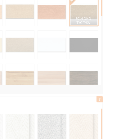
5014 OKO
TYGRYSA