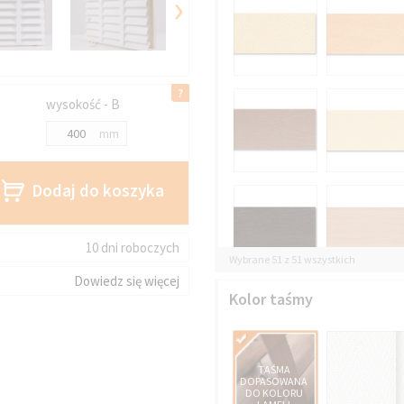
›
wysokość - B
mm
Dodaj do koszyka
10 dni roboczych
Wybrane 51 z 51 wszystkich
Dowiedz się więcej
Kolor taśmy
TAŚMA
DOPASOWANA
DO KOLORU