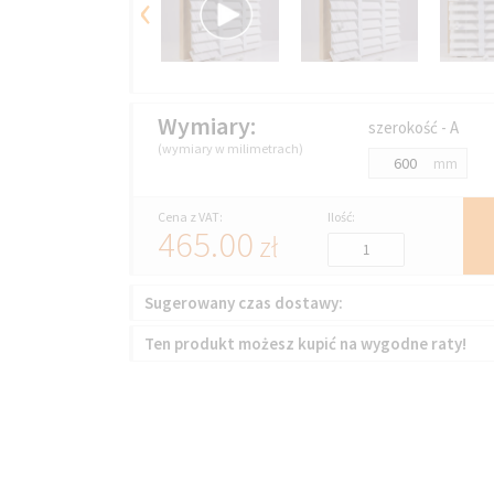
‹
Wymiary:
szerokość - A
(wymiary w milimetrach)
mm
Cena z VAT:
Ilość:
465.00
zł
Sugerowany czas dostawy:
Ten produkt możesz kupić na wygodne raty!