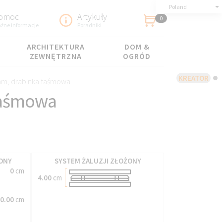
Poland
omoc
Artykuły
0
żne informacje
Poradniki
ARCHITEKTURA
DOM &
ZEWNĘTRZNA
OGRÓD
KREATOR
mm, drabinka taśmowa
taśmowa
ONY
SYSTEM ŻALUZJI ZŁOŻONY
0
cm
4.00
cm
0.00
cm