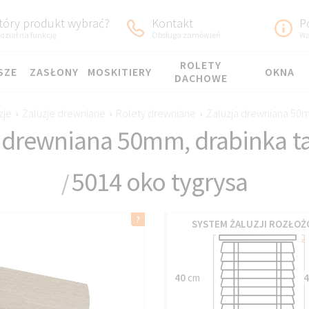
tóry produkt wybrać?
Kontakt
P
dział na funkcję
Obsługa zamówień
Wa
ROLETY
SZE
ZASŁONY
MOSKITIERY
OKNA
DACHOWE
zje
›
Żaluzje drewniane
›
Rolety drewniane
›
Żaluzja drewniana 50
a drewniana 50mm, drabinka 
5014 oko tygrysa
/
SYSTEM ŻALUZJI ROZŁOŻ
40
cm
4