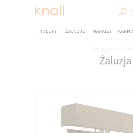
K
Po
Menu
ROLETY
ŻALUZJE
MARKIZY
KARNI
Strona główna
›
Żalu
Żaluzj