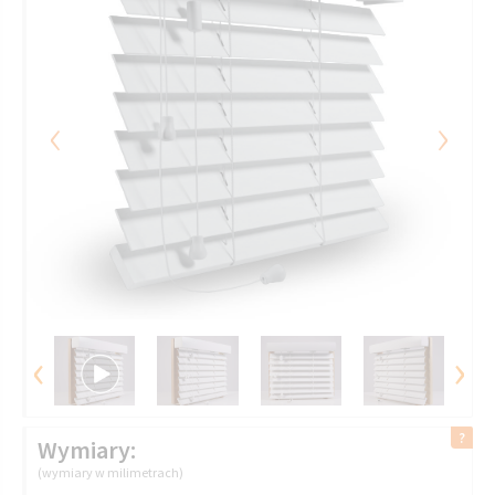
‹
›
‹
›
Wymiary:
(wymiary w milimetrach)