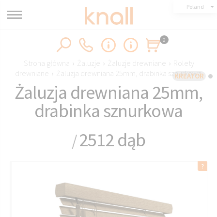
Poland
0
Strona główna
›
Żaluzje
›
Żaluzje drewniane
›
Rolety
drewniane
›
Żaluzja drewniana 25mm, drabinka sznurkowa
KREATOR
Żaluzja drewniana 25mm,
drabinka sznurkowa
2512 dąb
/