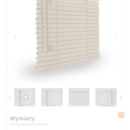
‹
›
‹
›
Wymiary:
(wymiary w milimetrach)