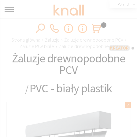
Poland
0
Strona główna
›
Żaluzje
›
Żaluzje drewnopodobne PCV
›
Żaluzje PCV białe
›
Żaluzje drewnopodobne PCV
KREATOR
Żaluzje drewnopodobne
PCV
PVC - biały plastik
/