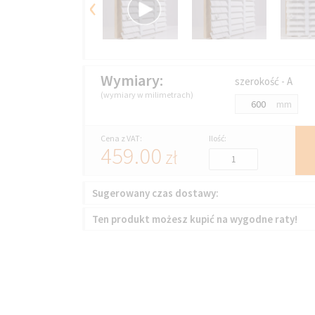
‹
Wymiary:
szerokość - A
(wymiary w milimetrach)
mm
Cena z VAT:
Ilość:
459.00
zł
Sugerowany czas dostawy:
Ten produkt możesz kupić na wygodne raty!