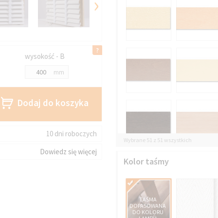
›
wysokość - B
mm
Dodaj do koszyka
10 dni roboczych
Wybrane 51 z 51 wszystkich
Dowiedz się więcej
Kolor taśmy
TAŚMA
DOPASOWANA
DO KOLORU