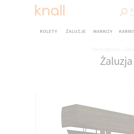
K
Po
Menu
ROLETY
ŻALUZJE
MARKIZY
KARNI
Strona główna
›
Żalu
Żaluzj