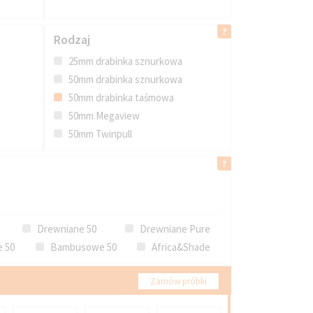
Rodzaj
25mm drabinka sznurkowa
50mm drabinka sznurkowa
50mm drabinka taśmowa
50mm Megaview
50mm Twinpull
Drewniane 50
Drewniane Pure
 50
Bambusowe 50
Africa&Shade
Zamów próbki