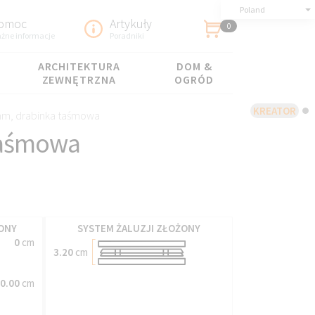
Poland
omoc
Artykuły
0
żne informacje
Poradniki
ARCHITEKTURA
DOM &
ZEWNĘTRZNA
OGRÓD
KREATOR
mm, drabinka taśmowa
taśmowa
ONY
SYSTEM ŻALUZJI ZŁOŻONY
0
cm
3.20
cm
0.00
cm