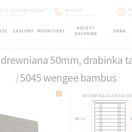
tóry produkt wybrać?
Kontakt
P
dział na funkcję
Obsługa zamówień
Wa
ROLETY
SZE
ZASŁONY
MOSKITIERY
OKNA
DACHOWE
zje
›
Żaluzje drewniane
›
Rolety drewniane
›
Żaluzja drewniana 50
a drewniana 50mm, drabinka 
5045 wengee bambus
/
SYSTEM ŻALUZJI ROZŁOŻ
40
cm
4