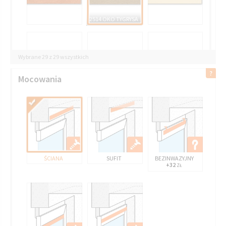
2514 OKO TYGRYSA
Wybrane 29 z 29 wszystkich
Mocowania
ŚCIANA
SUFIT
BEZINWAZYJNY
+32
ZŁ