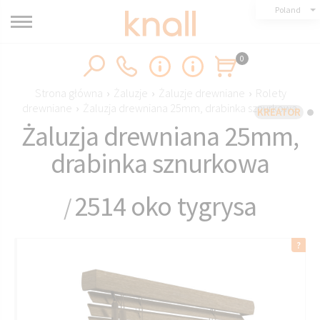
Poland
0
Strona główna
›
Żaluzje
›
Żaluzje drewniane
›
Rolety
drewniane
›
Żaluzja drewniana 25mm, drabinka sznurkowa
KREATOR
Żaluzja drewniana 25mm,
drabinka sznurkowa
2514 oko tygrysa
/