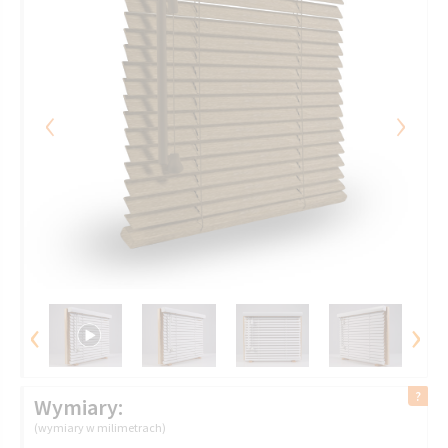
‹
›
‹
›
Wymiary:
(wymiary w milimetrach)