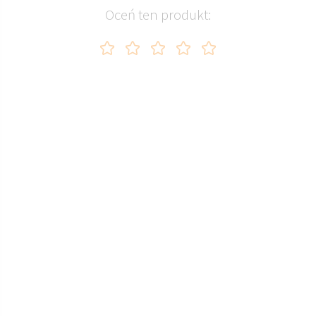
AWN 3605 PALERMO
Oceń ten produkt: