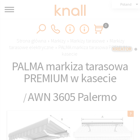
Poland
0
Strona główna
›
Markizy
›
Markizy tarasowe
›
Markizy
tarasowe elektryczne
›
PALMA markiza tarasowa PREMIUM w
KREATOR
kasecie
PALMA markiza tarasowa
PREMIUM w kasecie
AWN 3605 Palermo
/