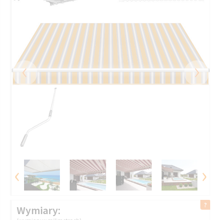
‹
›
‹
›
Wymiary: