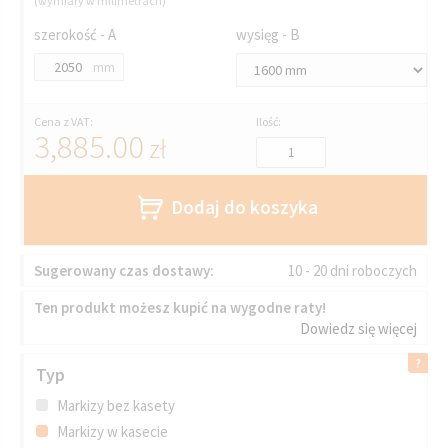
(wymiary w milimetrach)
szerokość - A
wysięg - B
mm
Cena z VAT:
Ilość:
3,885.00
zł
Dodaj do koszyka
Sugerowany czas dostawy:
10 - 20 dni roboczych
Ten produkt możesz kupić na wygodne raty!
Dowiedz się więcej
Typ
Markizy bez kasety
Markizy w kasecie