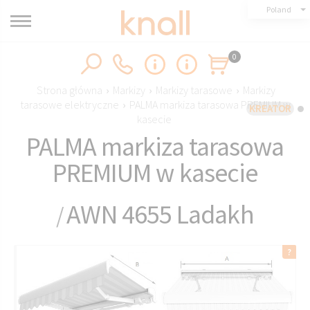
Poland
0
Strona główna
›
Markizy
›
Markizy tarasowe
›
Markizy
tarasowe elektryczne
›
PALMA markiza tarasowa PREMIUM w
KREATOR
kasecie
PALMA markiza tarasowa
PREMIUM w kasecie
AWN 4655 Ladakh
/