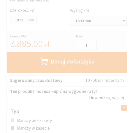
(wymiary w milimetrach)
szerokość - A
wysięg - B
mm
Cena z VAT:
Ilość:
3,885.00
zł
Dodaj do koszyka
Sugerowany czas dostawy:
10 - 20 dni roboczych
Ten produkt możesz kupić na wygodne raty!
Dowiedz się więcej
Typ
Markizy bez kasety
Markizy w kasecie