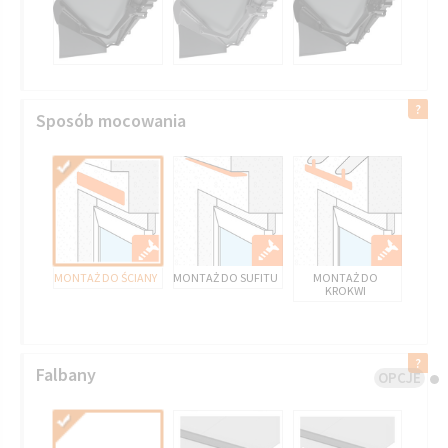
Sposób mocowania
MONTAŻ DO ŚCIANY
MONTAŻ DO SUFITU
MONTAŻ DO
KROKWI
Falbany
OPCJE
AWN 4655 LADAKH