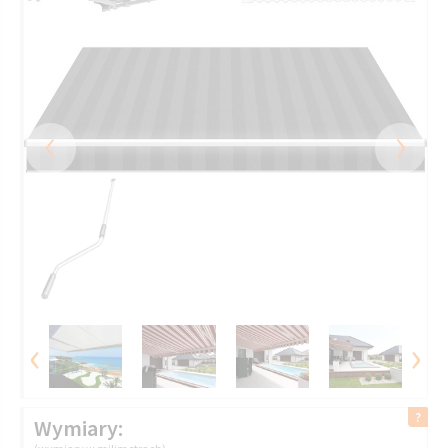
‹
›
‹
›
Wymiary: