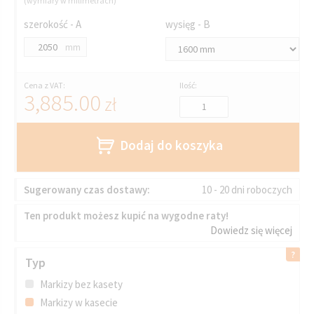
(wymiary w milimetrach)
szerokość - A
wysięg - B
mm
Cena z VAT:
Ilość:
3,885.00
zł
Dodaj do koszyka
Sugerowany czas dostawy:
10 - 20 dni roboczych
Ten produkt możesz kupić na wygodne raty!
Dowiedz się więcej
Typ
Markizy bez kasety
Markizy w kasecie