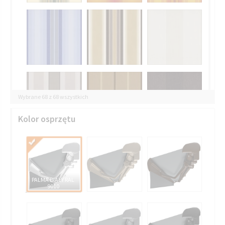
Wybrane 68 z 68 wszystkich
Kolor osprzętu
PALMA BIAŁY RAL
AWN 3861 SALERNO
9010