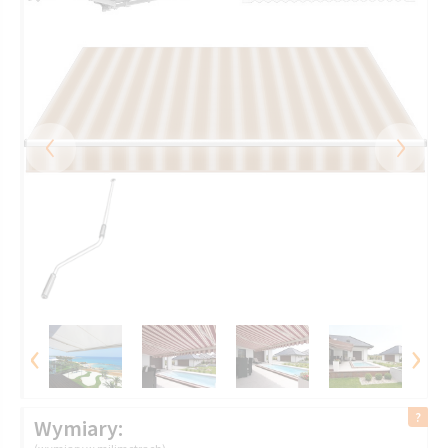
‹
›
‹
›
Wymiary: