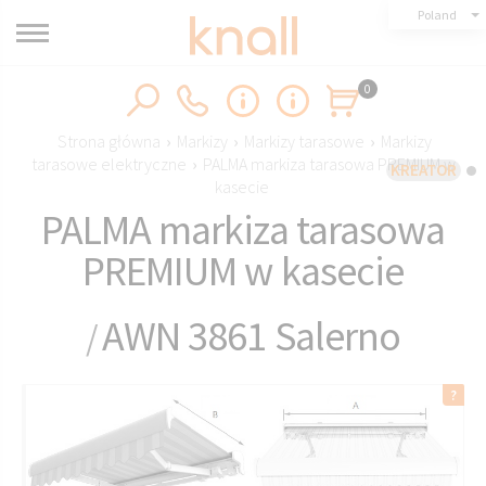
Poland
0
Strona główna
›
Markizy
›
Markizy tarasowe
›
Markizy
tarasowe elektryczne
›
PALMA markiza tarasowa PREMIUM w
KREATOR
kasecie
PALMA markiza tarasowa
PREMIUM w kasecie
AWN 3861 Salerno
/